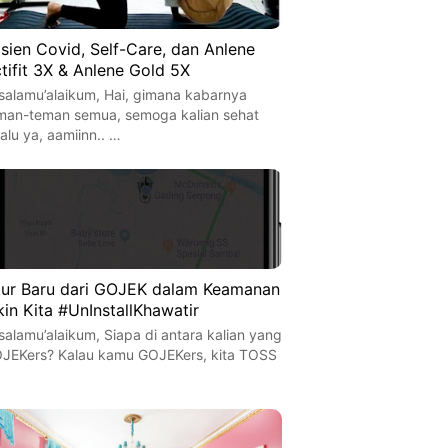
sien Covid, Self-Care, dan Anlene
tifit 3X & Anlene Gold 5X
salamu’alaikum, Hai, gimana kabarnya
man-teman semua, semoga kalian sehat
lalu ya, aamiinn.. …
tur Baru dari GOJEK dalam Keamanan
kin Kita #UnInstallKhawatir
salamu’alaikum, Siapa di antara kalian yang
JEKers? Kalau kamu GOJEKers, kita TOSS
…