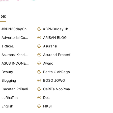
pic
#BPN30dayChallenge2018
#BPN30dayChallenge2019
Advertorial Content
ARISAN BLOG
aRtikeL
Asuransi
Asuransi Kendaraan
Asuransi Properti
ASUS INDONESIA
Award
Beauty
Berita OlahRaga
Blogging
BOSO JOWO
Cacatan PriBadi
CeRiTa NooRma
cuRhaTan
Do'a
English
FIKSI