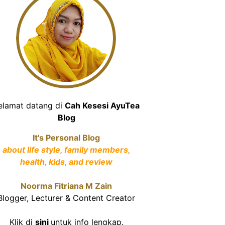
elamat datang di
Cah Kesesi AyuTea
Blog
It's Personal Blog
about life style, family members,
health, kids, and review
Noorma Fitriana M Zain
Blogger, Lecturer & Content Creator
Klik di
sini
untuk info lengkap.