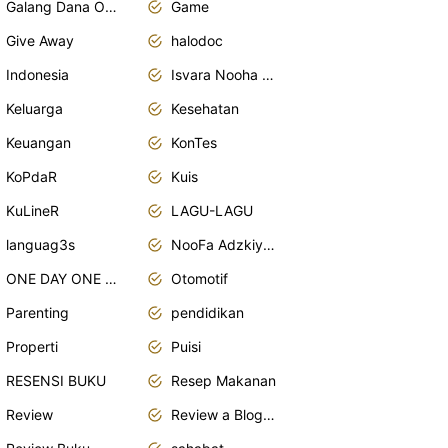
Galang Dana Online
Game
Give Away
halodoc
Indonesia
Isvara Nooha Mukhbita Zain
Keluarga
Kesehatan
Keuangan
KonTes
KoPdaR
Kuis
KuLineR
LAGU-LAGU
languag3s
NooFa Adzkiya Putri Zain
ONE DAY ONE POST
Otomotif
Parenting
pendidikan
Properti
Puisi
RESENSI BUKU
Resep Makanan
Review
Review a Blogger