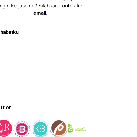
Ingin kerjasama? Silahkan kontak ke
email
.
habatku
rt of