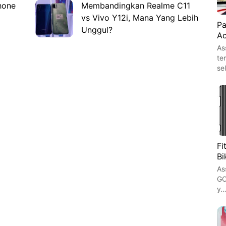
hone
Membandingkan Realme C11
vs Vivo Y12i, Mana Yang Lebih
Pa
Unggul?
Ac
As
te
se
Fi
Bi
As
GO
y