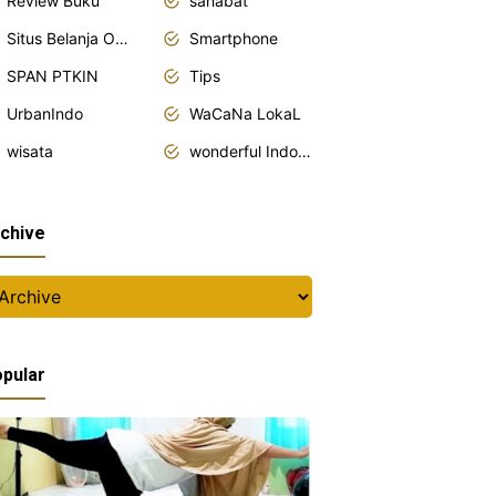
Review Buku
sahabat
Situs Belanja Online
Smartphone
SPAN PTKIN
Tips
UrbanIndo
WaCaNa LokaL
wisata
wonderful Indonesia
chive
pular