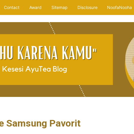
Contact
Award
Sitemap
Disclosure
NoofaNooha
 Samsung Pavorit