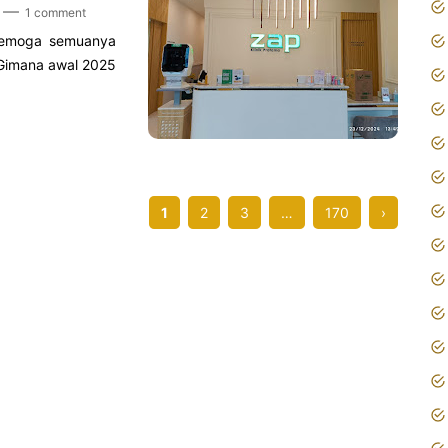
1 comment
Semoga semuanya
 Gimana awal 2025
1
2
3
…
170
›