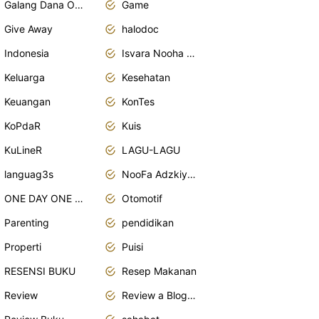
Galang Dana Online
Game
Give Away
halodoc
Indonesia
Isvara Nooha Mukhbita Zain
Keluarga
Kesehatan
Keuangan
KonTes
KoPdaR
Kuis
KuLineR
LAGU-LAGU
languag3s
NooFa Adzkiya Putri Zain
ONE DAY ONE POST
Otomotif
Parenting
pendidikan
Properti
Puisi
RESENSI BUKU
Resep Makanan
Review
Review a Blogger