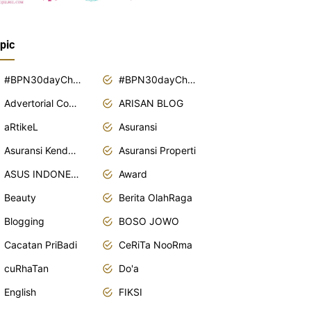
pic
#BPN30dayChallenge2018
#BPN30dayChallenge2019
Advertorial Content
ARISAN BLOG
aRtikeL
Asuransi
Asuransi Kendaraan
Asuransi Properti
ASUS INDONESIA
Award
Beauty
Berita OlahRaga
Blogging
BOSO JOWO
Cacatan PriBadi
CeRiTa NooRma
cuRhaTan
Do'a
English
FIKSI