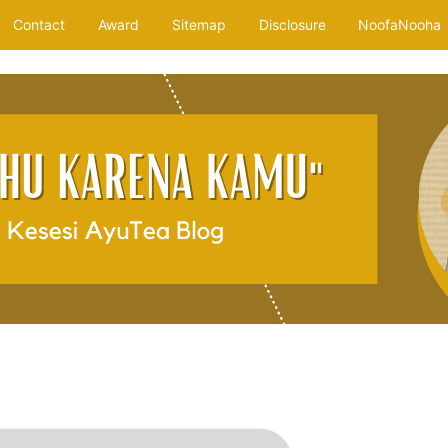
Contact
Award
Sitemap
Disclosure
NoofaNooha