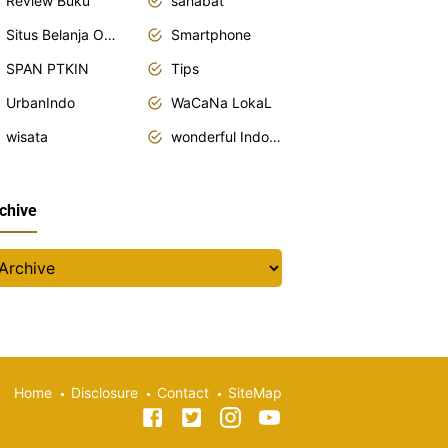
Review Buku
sahabat
Situs Belanja Online
Smartphone
SPAN PTKIN
Tips
UrbanIndo
WaCaNa LokaL
wisata
wonderful Indonesia
chive
Home
Disclosure
Contact
SiteMap