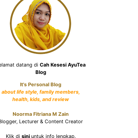
elamat datang di
Cah Kesesi AyuTea
Blog
It's Personal Blog
about life style, family members,
health, kids, and review
Noorma Fitriana M Zain
Blogger, Lecturer & Content Creator
Klik di
sini
untuk info lengkap.