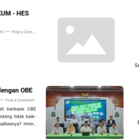
UM - HES
25
Post a Comment
S
dengan OBE
Post a Comment
odi berbasis OBE
edang tidak baik-
ualitasnya? hmm..