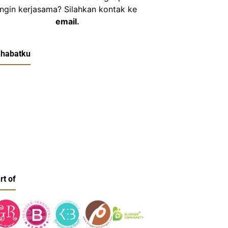
Ingin kerjasama? Silahkan kontak ke
email
.
habatku
rt of