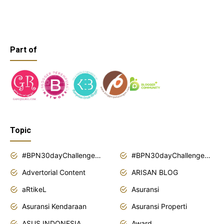
Part of
Topic
#BPN30dayChallenge2018
#BPN30dayChallenge2019
Advertorial Content
ARISAN BLOG
aRtikeL
Asuransi
Asuransi Kendaraan
Asuransi Properti
ASUS INDONESIA
Award