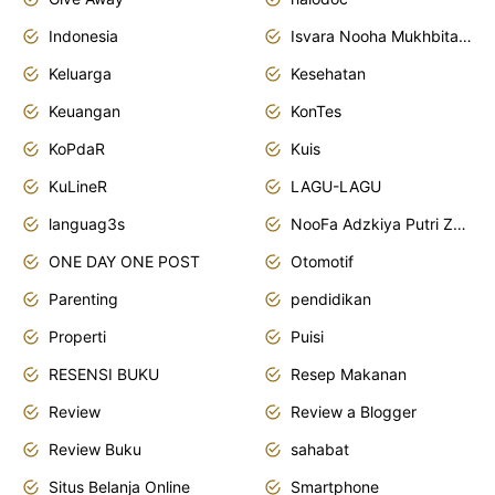
Indonesia
Isvara Nooha Mukhbita Zain
Keluarga
Kesehatan
Keuangan
KonTes
KoPdaR
Kuis
KuLineR
LAGU-LAGU
languag3s
NooFa Adzkiya Putri Zain
ONE DAY ONE POST
Otomotif
Parenting
pendidikan
Properti
Puisi
RESENSI BUKU
Resep Makanan
Review
Review a Blogger
Review Buku
sahabat
Situs Belanja Online
Smartphone