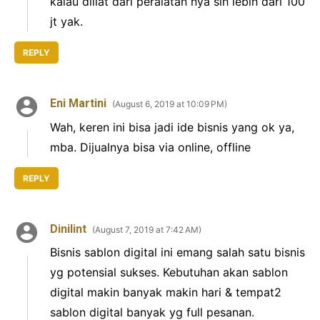
kalau diliat dari peralatan nya sih lebih dari 100
jt yak.
REPLY
Eni Martini
August 6, 2019 at 10:09 PM
Wah, keren ini bisa jadi ide bisnis yang ok ya,
mba. Dijualnya bisa via online, offline
REPLY
Dinilint
August 7, 2019 at 7:42 AM
Bisnis sablon digital ini emang salah satu bisnis
yg potensial sukses. Kebutuhan akan sablon
digital makin banyak makin hari & tempat2
sablon digital banyak yg full pesanan.