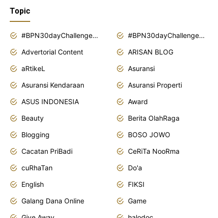
Topic
#BPN30dayChallenge2018
#BPN30dayChallenge2019
Advertorial Content
ARISAN BLOG
aRtikeL
Asuransi
Asuransi Kendaraan
Asuransi Properti
ASUS INDONESIA
Award
Beauty
Berita OlahRaga
Blogging
BOSO JOWO
Cacatan PriBadi
CeRiTa NooRma
cuRhaTan
Do'a
English
FIKSI
Galang Dana Online
Game
Give Away
halodoc