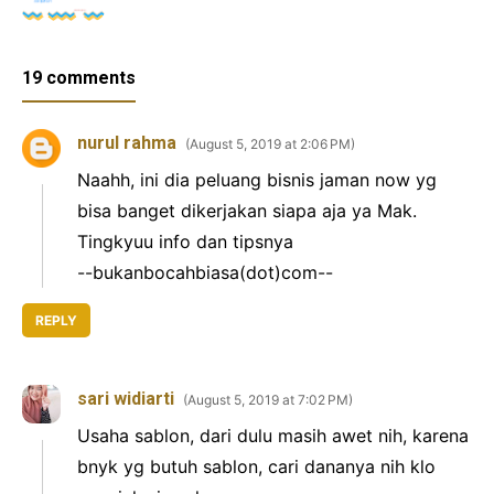
19 comments
nurul rahma
August 5, 2019 at 2:06 PM
Naahh, ini dia peluang bisnis jaman now yg
bisa banget dikerjakan siapa aja ya Mak.
Tingkyuu info dan tipsnya
--bukanbocahbiasa(dot)com--
REPLY
sari widiarti
August 5, 2019 at 7:02 PM
Usaha sablon, dari dulu masih awet nih, karena
bnyk yg butuh sablon, cari dananya nih klo