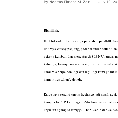
By
Noorma Fitriana M. Zain
July 19, 20
Bismillah,
Hari ini sudah hari ke tiga para abdi pendidik b
liburnya kurang panjang, padahal sudah satu bulan
bekerja kembali dan mengajar di SLBN Ungaran, mes
keluarga, bekerja mencari uang untuk bisa-seti
kami rela berjauhan lagi dan lagi-lagi kami yakin i
hampir tiga tahun). Hehehe
Kalau saya sendiri karena freelance jadi masih agak
kampus IAIN Pekalonngan. Ada lima kelas mahasisw
kegiatan ngampus semiggu 2 hari, Senin dan Selasa.