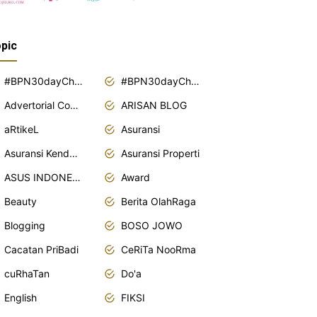
pic
#BPN30dayChallenge2018
#BPN30dayChallenge2019
Advertorial Content
ARISAN BLOG
aRtikeL
Asuransi
Asuransi Kendaraan
Asuransi Properti
ASUS INDONESIA
Award
Beauty
Berita OlahRaga
Blogging
BOSO JOWO
Cacatan PriBadi
CeRiTa NooRma
cuRhaTan
Do'a
English
FIKSI