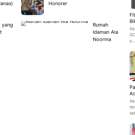
Nanas)
Honorer
Fi
Bi
n yang
Rumah
As
t
Idaman Ala
GO
Noorma
y
Pa
Ac
As
te
se