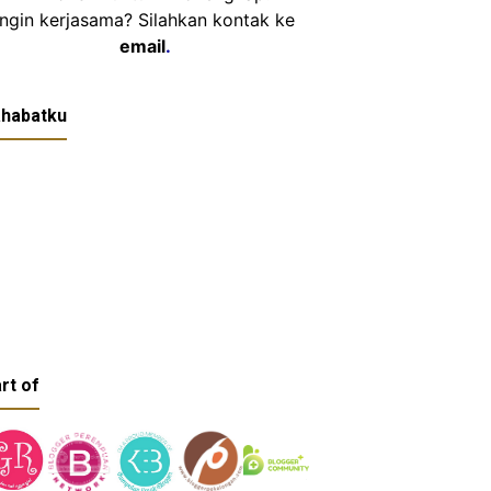
Ingin kerjasama? Silahkan kontak ke
email
.
habatku
rt of