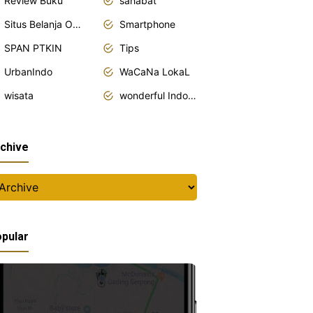
Review Buku
sahabat
Situs Belanja Online
Smartphone
SPAN PTKIN
Tips
UrbanIndo
WaCaNa LokaL
wisata
wonderful Indonesia
chive
pular