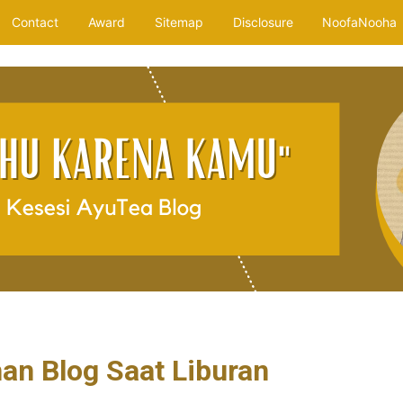
Contact
Award
Sitemap
Disclosure
NoofaNooha
han Blog Saat Liburan