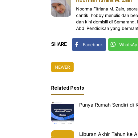
Noorma Fitriana M. Zain
Noorma Fitriana M. Zain, se
cantik, hobby menulis dan bers
dan kini domisili di Semarang.
Abdi Pendidikan yang bermanfa
SHARE
Facebook
WhatsAp
NEWER
Related Posts
Punya Rumah Sendiri di 
Liburan Akhir Tahun ke A