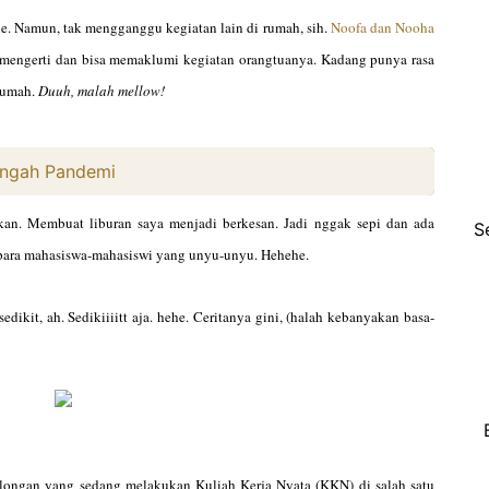
e. Namun, tak mengganggu kegiatan lain di rumah, sih.
Noofa dan Nooha
 mengerti dan bisa memaklumi kegiatan orangtuanya. Kadang punya rasa
 rumah.
Duuh, malah mellow!
Tengah Pandemi
an. Membuat liburan saya menjadi berkesan. Jadi nggak sepi dan ada
S
 para mahasiswa-mahasiswi yang unyu-unyu. Hehehe.
dikit, ah. Sedikiiiitt aja. hehe. Ceritanya gini, (halah kebanyakan basa-
longan yang sedang melakukan Kuliah Kerja Nyata (KKN) di salah satu