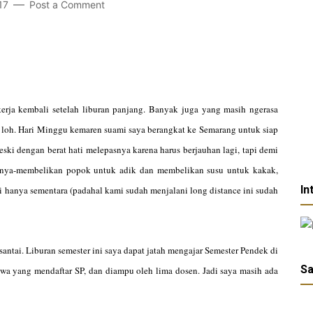
17
Post a Comment
ekerja kembali setelah liburan panjang. Banyak juga yang masih ngerasa
, loh. Hari Minggu kemaren suami saya berangkat ke Semarang untuk siap
ki dengan berat hati melepasnya karena harus berjauhan lagi, tapi demi
daknya-membelikan popok untuk adik dan membelikan susu untuk kakak,
In
ni hanya sementara (padahal kami sudah menjalani long distance ini sudah
 santai. Liburan semester ini saya dapat jatah mengajar Semester Pendek di
Sa
a yang mendaftar SP, dan diampu oleh lima dosen. Jadi saya masih ada