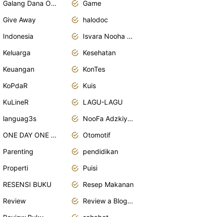
Galang Dana Online
Game
Give Away
halodoc
Indonesia
Isvara Nooha Mukhbita Zain
Keluarga
Kesehatan
Keuangan
KonTes
KoPdaR
Kuis
KuLineR
LAGU-LAGU
languag3s
NooFa Adzkiya Putri Zain
ONE DAY ONE POST
Otomotif
Parenting
pendidikan
Properti
Puisi
RESENSI BUKU
Resep Makanan
Review
Review a Blogger