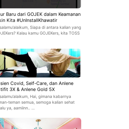
tur Baru dari GOJEK dalam Keamanan
kin Kita #UnInstallKhawatir
salamu’alaikum, Siapa di antara kalian yang
JEKers? Kalau kamu GOJEKers, kita TOSS
…
sien Covid, Self-Care, dan Anlene
tifit 3X & Anlene Gold 5X
salamu’alaikum, Hai, gimana kabarnya
man-teman semua, semoga kalian sehat
lalu ya, aamiinn.. …