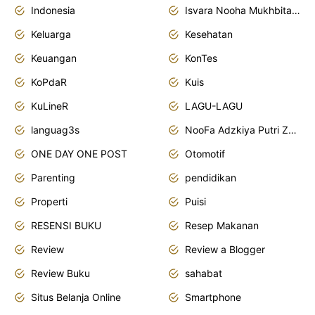
Indonesia
Isvara Nooha Mukhbita Zain
Keluarga
Kesehatan
Keuangan
KonTes
KoPdaR
Kuis
KuLineR
LAGU-LAGU
languag3s
NooFa Adzkiya Putri Zain
ONE DAY ONE POST
Otomotif
Parenting
pendidikan
Properti
Puisi
RESENSI BUKU
Resep Makanan
Review
Review a Blogger
Review Buku
sahabat
Situs Belanja Online
Smartphone