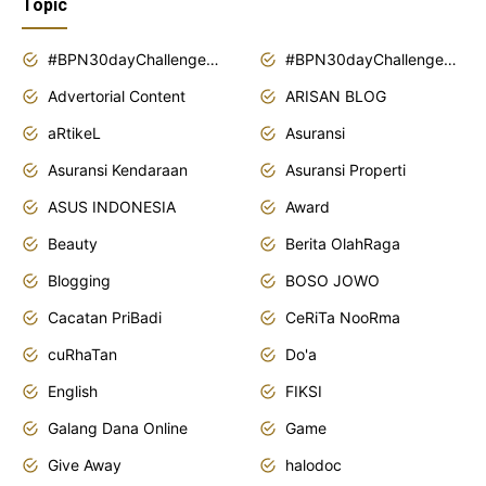
Topic
#BPN30dayChallenge2018
#BPN30dayChallenge2019
Advertorial Content
ARISAN BLOG
aRtikeL
Asuransi
Asuransi Kendaraan
Asuransi Properti
ASUS INDONESIA
Award
Beauty
Berita OlahRaga
Blogging
BOSO JOWO
Cacatan PriBadi
CeRiTa NooRma
cuRhaTan
Do'a
English
FIKSI
Galang Dana Online
Game
Give Away
halodoc