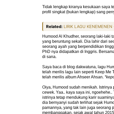
Tidak lengkap kiranya kesukaan saya ter
profil singkat (bukan lengkap) sang pen
Related:
LIRIK LAGU KENEMENEN -
Humood Al Khudher, seorang laki-laki 
yang beruntung sekali. Dia lahir dari
seorang ayah yang berpendidikan tinggi 
PhD nya didapatkan di Inggris. Bersa
di sana.
Saya baca di blog dakwatuna, lagu Hu
telah merilis lagu lain seperti Keep M
telah merilis album Ahseer Ahsan.
*kepo
Oiya, Humood sudah menikah. Istriny
cewek. Yaa.. kaya saya ini, ngoehehe..
istrinya tetap mendukung karir suami
dia bernyanyi sudah terlihat sejak Humo
pamannya, yang tak lain juga seorang p
membanggakan, sejak awal tahun 2015