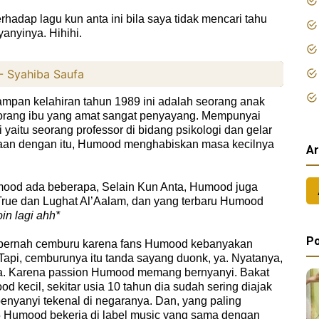
hadap lagu kun anta ini bila saya tidak mencari tahu
yanyinya. Hihihi.
 Syahiba Saufa
tampan kelahiran tahun 1989 ini adalah seorang anak
 seorang ibu yang amat sangat penyayang. Mempunyai
yaitu seorang professor di bidang psikologi dan gelar
maan dengan itu, Humood menghabiskan masa kecilnya
Ar
mood ada beberapa, Selain Kun Anta, Humood juga
e True dan Lughat Al’Aalam, dan yang terbaru Humood
in lagi ahh*
Po
a pernah cemburu karena fans Humood kebanyakan
 Tapi, cemburunya itu tanda sayang duonk, ya. Nyatanya,
nya. Karena passion Humood memang bernyanyi. Bakat
od kecil, sekitar usia 10 tahun dia sudah sering diajak
enyanyi tekenal di negaranya. Dan, yang paling
 Humood bekerja di label music yang sama dengan