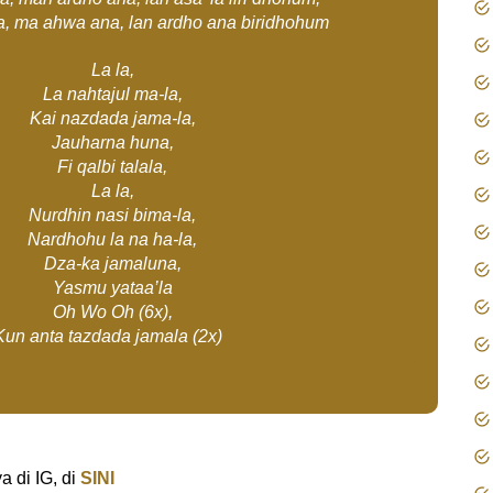
 ma ahwa ana, lan ardho ana biridhohum
La la,
La nahtajul ma-la,
Kai nazdada jama-la,
Jauharna huna,
Fi qalbi talala,
La la,
Nurdhin nasi bima-la,
Nardhohu la na ha-la,
Dza-ka jamaluna,
Yasmu yataa’la
Oh Wo Oh (6x),
Kun anta tazdada jamala (2x)
a di IG, di
SINI