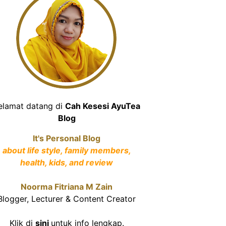
elamat datang di
Cah Kesesi AyuTea
Blog
It's Personal Blog
about life style, family members,
health, kids, and review
Noorma Fitriana M Zain
Blogger, Lecturer & Content Creator
Klik di
sini
untuk info lengkap.