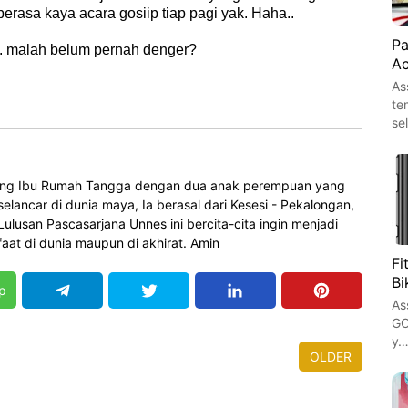
berasa kaya acara gosiip tiap pagi yak. Haha..
Pa
. malah belum pernah denger?
Ac
As
te
se
orang Ibu Rumah Tangga dengan dua anak perempuan yang
elancar di dunia maya, Ia berasal dari Kesesi - Pekalongan,
 Lulusan Pascasarjana Unnes ini bercita-cita ingin menjadi
at di dunia maupun di akhirat. Amin
Fi
Bi
p
As
GO
y
OLDER