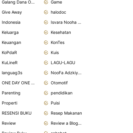
Galang Dana Online
Game
Give Away
halodoc
Indonesia
Isvara Nooha Mukhbita Zain
Keluarga
Kesehatan
Keuangan
KonTes
KoPdaR
Kuis
KuLineR
LAGU-LAGU
languag3s
NooFa Adzkiya Putri Zain
ONE DAY ONE POST
Otomotif
Parenting
pendidikan
Properti
Puisi
RESENSI BUKU
Resep Makanan
Review
Review a Blogger