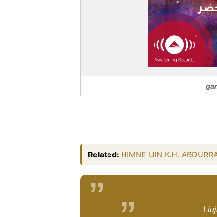
gam
Related:
HIMNE UIN K.H. ABDUR
Liuj