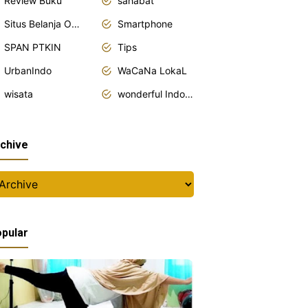
Review Buku
sahabat
Situs Belanja Online
Smartphone
SPAN PTKIN
Tips
UrbanIndo
WaCaNa LokaL
wisata
wonderful Indonesia
chive
pular