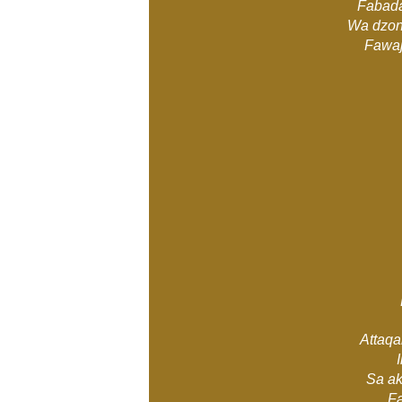
Fabada
Wa dzona
Fawaja
Attaqa
I
Sa ak
Fa