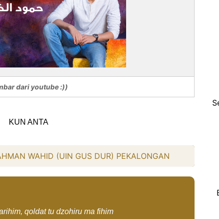
bar dari youtube :))
S
KUN ANTA
RAHMAN WAHID (UIN GUS DUR) PEKALONGAN
arihim, qoldat tu dzohiru ma fihim