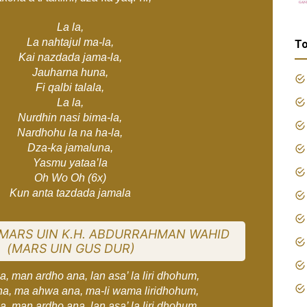
La la,
La nahtajul ma-la,
To
Kai nazdada jama-la,
Jauharna huna,
Fi qalbi talala,
La la,
Nurdhin nasi bima-la,
Nardhohu la na ha-la,
Dza-ka jamaluna,
Yasmu yataa’la
Oh Wo Oh (6x)
Kun anta tazdada jamala
K MARS UIN K.H. ABDURRAHMAN WAHID
(MARS UIN GUS DUR)
, man ardho ana, lan asa’ la liri dhohum,
a, ma ahwa ana, ma-li wama liridhohum,
, man ardho ana, lan asa’ la liri dhohum,