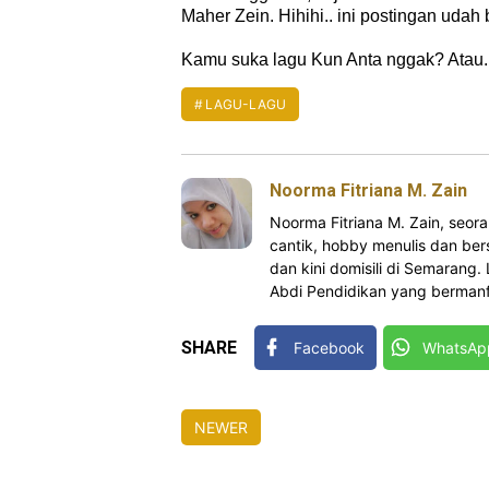
Maher Zein. Hihihi.. ini postingan udah 
Kamu suka lagu Kun Anta nggak? Atau.
LAGU-LAGU
Noorma Fitriana M. Zain
Noorma Fitriana M. Zain, se
cantik, hobby menulis dan bers
dan kini domisili di Semarang.
Abdi Pendidikan yang bermanfa
SHARE
Facebook
WhatsAp
NEWER