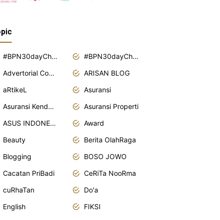
pic
#BPN30dayChallenge2018
#BPN30dayChallenge2019
Advertorial Content
ARISAN BLOG
aRtikeL
Asuransi
Asuransi Kendaraan
Asuransi Properti
ASUS INDONESIA
Award
Beauty
Berita OlahRaga
Blogging
BOSO JOWO
Cacatan PriBadi
CeRiTa NooRma
cuRhaTan
Do'a
English
FIKSI