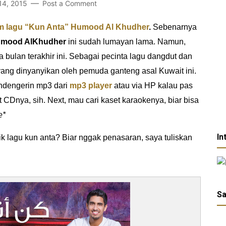
14, 2015
Post a Comment
 lagu “Kun Anta” Humood Al Khudher
.
Sebenarnya
mood AlKhudher
ini sudah lumayan lama. Namun,
bulan terakhir ini. Sebagai pecinta lagu dangdut dan
ang dinyanyikan oleh pemuda ganteng asal Kuwait ini.
a ndengerin mp3 dari
mp3 player
atau via HP kalau pas
t CDnya, sih. Next, mau cari kaset karaokenya, biar bisa
e*
In
k lagu kun anta? Biar nggak penasaran, saya tuliskan
Sa