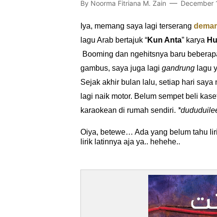
By
Noorma Fitriana M. Zain
December 
Iya, memang saya lagi terserang
demam
lagu Arab bertajuk “
Kun Anta
” karya
Hu
Booming dan ngehitsnya baru beberapa 
gambus, saya juga lagi
gandrung
lagu y
Sejak akhir bulan lalu, setiap hari say
lagi naik motor. Belum sempet beli kase
karaokean di rumah sendiri.
*dududuile
Oiya, betewe… Ada yang belum tahu liri
lirik latinnya aja ya.. hehehe..