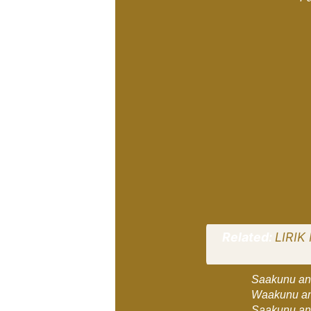
Related:
LIRI
Saakunu ana
Waakunu an
Saakunu ana