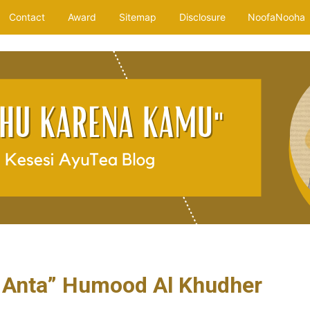
Contact
Award
Sitemap
Disclosure
NoofaNooha
 Anta” Humood Al Khudher