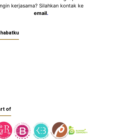
Ingin kerjasama? Silahkan kontak ke
email
.
habatku
rt of