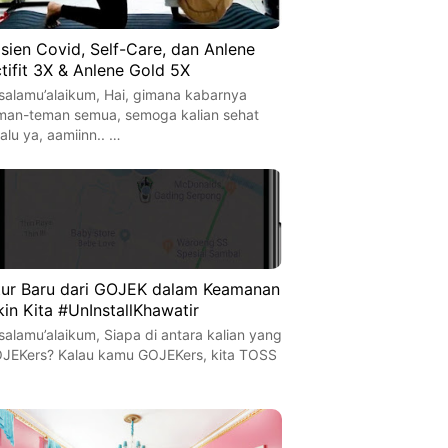
sien Covid, Self-Care, dan Anlene
tifit 3X & Anlene Gold 5X
salamu’alaikum, Hai, gimana kabarnya
man-teman semua, semoga kalian sehat
lalu ya, aamiinn.. …
tur Baru dari GOJEK dalam Keamanan
kin Kita #UnInstallKhawatir
salamu’alaikum, Siapa di antara kalian yang
JEKers? Kalau kamu GOJEKers, kita TOSS
…