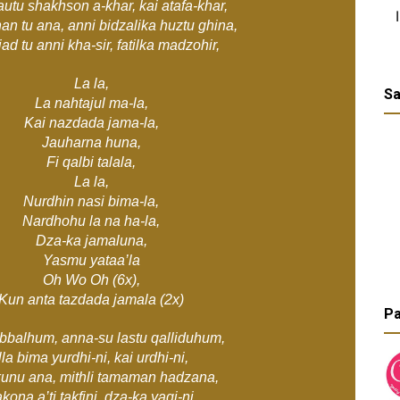
utu shakhson a-khar, kai atafa-khar,
n tu ana, anni bidzalika huztu ghina,
d tu anni kha-sir, fatilka madzohir,
La la,
Sa
La nahtajul ma-la,
Kai nazdada jama-la,
Jauharna huna,
Fi qalbi talala,
La la,
Nurdhin nasi bima-la,
Nardhohu la na ha-la,
Dza-ka jamaluna,
Yasmu yataa’la
Oh Wo Oh (6x),
Kun anta tazdada jamala (2x)
Pa
bbalhum, anna-su lastu qalliduhum,
lla bima yurdhi-ni, kai urdhi-ni,
unu ana, mithli tamaman hadzana,
kona a’ti takfini, dza-ka yaqi-ni,