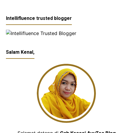
Intellifluence trusted blogger
Salam Kenal,
Selamat datang di
Cah Kesesi AyuTea Blog