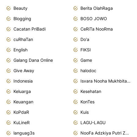
Beauty
Berita OlahRaga
Blogging
BOSO JOWO
Cacatan PriBadi
CeRiTa NooRma
cuRhaTan
Do'a
English
FIKSI
Galang Dana Online
Game
Give Away
halodoc
Indonesia
Isvara Nooha Mukhbita Zain
Keluarga
Kesehatan
Keuangan
KonTes
KoPdaR
Kuis
KuLineR
LAGU-LAGU
languag3s
NooFa Adzkiya Putri Zain