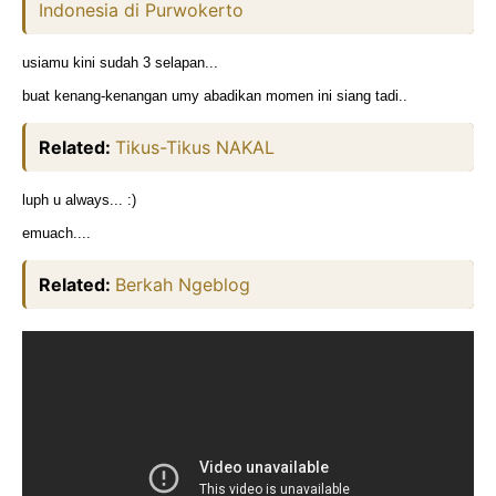
Indonesia di Purwokerto
usiamu kini sudah 3 selapan...
buat kenang-kenangan umy abadikan momen ini siang tadi..
Related:
Tikus-Tikus NAKAL
luph u always... :)
emuach....
Related:
Berkah Ngeblog