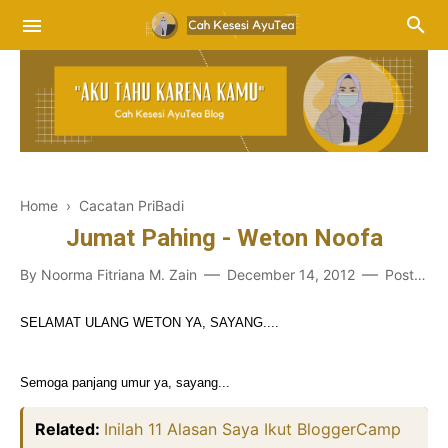
Home
›
Cacatan PriBadi
Jumat Pahing - Weton Noofa
By
Noorma Fitriana M. Zain
December 14, 2012
Post a Comment
SELAMAT ULANG WETON YA, SAYANG....
Se
mog
a panjang umur ya, sayang...
Related:
Inilah 11 Alasan Saya Ikut BloggerCamp