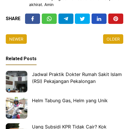
akhirat. Amin
SHARE
NEWER
OLDER
Related Posts
Jadwal Praktik Dokter Rumah Sakit Islam
(RSI) Pekajangan Pekalongan
Helm Tabung Gas, Helm yang Unik
Uang Subsidi KPR Tidak Cair? Kok