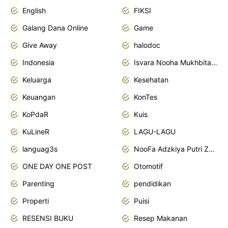
English
FIKSI
Galang Dana Online
Game
Give Away
halodoc
Indonesia
Isvara Nooha Mukhbita Zain
Keluarga
Kesehatan
Keuangan
KonTes
KoPdaR
Kuis
KuLineR
LAGU-LAGU
languag3s
NooFa Adzkiya Putri Zain
ONE DAY ONE POST
Otomotif
Parenting
pendidikan
Properti
Puisi
RESENSI BUKU
Resep Makanan