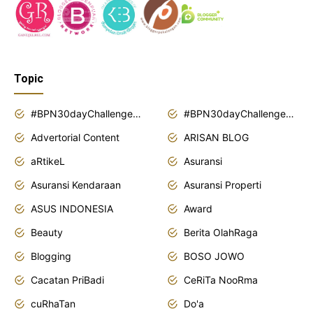
Topic
#BPN30dayChallenge2018
#BPN30dayChallenge2019
Advertorial Content
ARISAN BLOG
aRtikeL
Asuransi
Asuransi Kendaraan
Asuransi Properti
ASUS INDONESIA
Award
Beauty
Berita OlahRaga
Blogging
BOSO JOWO
Cacatan PriBadi
CeRiTa NooRma
cuRhaTan
Do'a