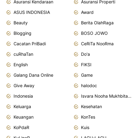
Asuransi Kendaraan
Asuransi Properti
ASUS INDONESIA
Award
Beauty
Berita OlahRaga
Blogging
BOSO JOWO
Cacatan PriBadi
CeRiTa NooRma
cuRhaTan
Do'a
English
FIKSI
Galang Dana Online
Game
Give Away
halodoc
Indonesia
Isvara Nooha Mukhbita Zain
Keluarga
Kesehatan
Keuangan
KonTes
KoPdaR
Kuis
KuLineR
LAGU-LAGU