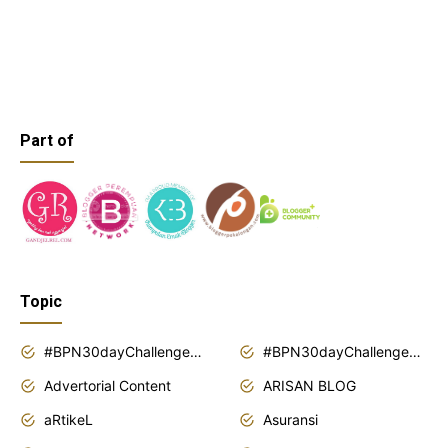
Part of
Topic
#BPN30dayChallenge2018
#BPN30dayChallenge2019
Advertorial Content
ARISAN BLOG
aRtikeL
Asuransi