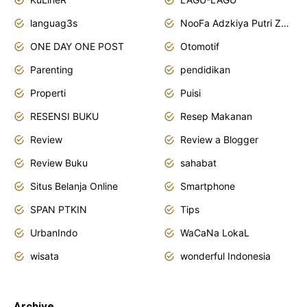
languag3s
NooFa Adzkiya Putri Zain
ONE DAY ONE POST
Otomotif
Parenting
pendidikan
Properti
Puisi
RESENSI BUKU
Resep Makanan
Review
Review a Blogger
Review Buku
sahabat
Situs Belanja Online
Smartphone
SPAN PTKIN
Tips
UrbanIndo
WaCaNa LokaL
wisata
wonderful Indonesia
Archive