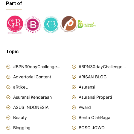
Part of
Topic
#BPN30dayChallenge2018
#BPN30dayChallenge2019
Advertorial Content
ARISAN BLOG
aRtikeL
Asuransi
Asuransi Kendaraan
Asuransi Properti
ASUS INDONESIA
Award
Beauty
Berita OlahRaga
Blogging
BOSO JOWO