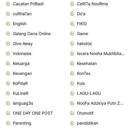
Cacatan PriBadi
CeRiTa NooRma
cuRhaTan
Do'a
English
FIKSI
Galang Dana Online
Game
Give Away
halodoc
Indonesia
Isvara Nooha Mukhbita Zain
Keluarga
Kesehatan
Keuangan
KonTes
KoPdaR
Kuis
KuLineR
LAGU-LAGU
languag3s
NooFa Adzkiya Putri Zain
ONE DAY ONE POST
Otomotif
Parenting
pendidikan