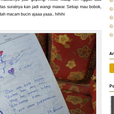
ertas suratnya kan jadi wangi mawar. Setiap mau bobok,
dah macam bucin ajaaa yaaa.. hihihi
Ar
Po