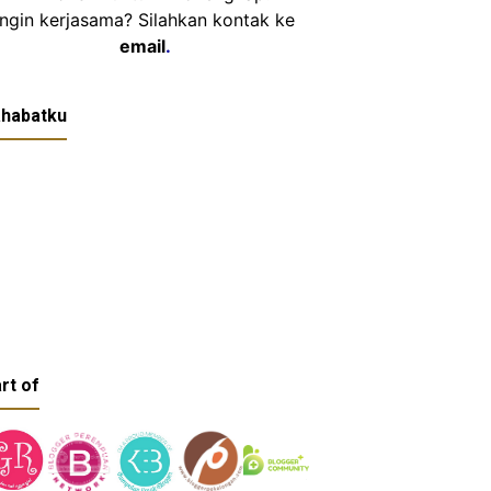
Ingin kerjasama? Silahkan kontak ke
email
.
habatku
rt of