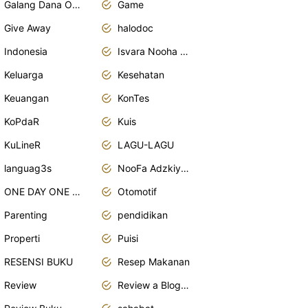
Galang Dana Online
Game
Give Away
halodoc
Indonesia
Isvara Nooha Mukhbita Zain
Keluarga
Kesehatan
Keuangan
KonTes
KoPdaR
Kuis
KuLineR
LAGU-LAGU
languag3s
NooFa Adzkiya Putri Zain
ONE DAY ONE POST
Otomotif
Parenting
pendidikan
Properti
Puisi
RESENSI BUKU
Resep Makanan
Review
Review a Blogger