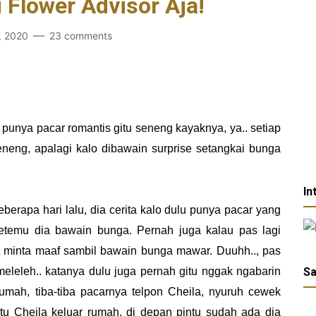
 Flower Advisor Aja!
, 2020
23 comments
unya pacar romantis gitu seneng kayaknya, ya.. setiap
eneng, apalagi kalo dibawain surprise setangkai bunga
In
beberapa hari lalu, dia cerita kalo dulu punya pacar yang
ketemu dia bawain bunga. Pernah juga kalau pas lagi
 minta maaf sambil bawain bunga mawar. Duuhh.., pas
 meleleh.. katanya dulu juga pernah gitu nggak ngabarin
Sa
mah, tiba-tiba pacarnya telpon Cheila, nyuruh cewek
tu Cheila keluar rumah, di depan pintu sudah ada dia