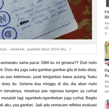
Fi
Bi
As
GO
y
nya .. wkwkkw.. padahal tahun 2004 lalu.. :)
h asmaraku sama pacar SMA ku ini gimana?? Duh nulis
i. Dulu dia juga suka gambar-gambar gitu di buku diary.
Pa
Ac
alau pas ketemuan, pasti bergantian bawa pulang “buku
As
 diary itu. Selama dua minggu di dia, dia akan nulis
te
am benaknya, misalnya pas ngerasa kangen ya curhat
se
da masalah lagi ngambek-ngambekan juga curhat. Begitu
 di aku, yaa gantian. Jadi ada semacam refleksi evaluasi