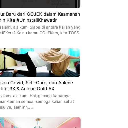
tur Baru dari GOJEK dalam Keamanan
kin Kita #UnInstallKhawatir
salamu’alaikum, Siapa di antara kalian yang
JEKers? Kalau kamu GOJEKers, kita TOSS
…
sien Covid, Self-Care, dan Anlene
tifit 3X & Anlene Gold 5X
salamu’alaikum, Hai, gimana kabarnya
man-teman semua, semoga kalian sehat
lalu ya, aamiinn.. …