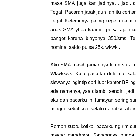
masa SMA juga kan jadinya… jadi, d
Tegal. Pacaran jarak jauh lah itu ceri
Tegal. Ketemunya paling cepet dua mi
anak SMA yhaa kaann.. pulsa aja ma
banget karena biayanya 350/sms. Te
nominal saldo pulsa 25k. wkwk..
Aku SMA masih jamannya kirim surat ci
Wkwkkwk. Kata pacarku dulu itu, kala
siswanya ngintip dari luar kantor BP ng
ada namanya, yaa diambil sendiri, jad
aku dan pacarku ini lumayan sering sura
minggu sekali aku selalu dapat surat ci
Pernah suatu ketika, pacarku ngirim sur
mawar merahnya. Sayangnya bunga 