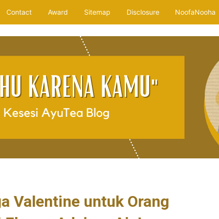
Contact
Award
Sitemap
Disclosure
NoofaNooha
a Valentine untuk Orang