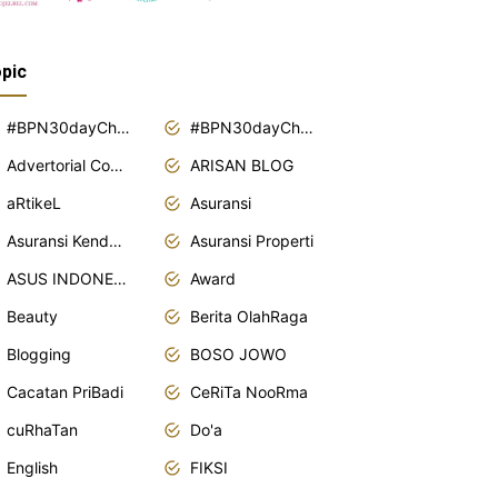
pic
#BPN30dayChallenge2018
#BPN30dayChallenge2019
Advertorial Content
ARISAN BLOG
aRtikeL
Asuransi
Asuransi Kendaraan
Asuransi Properti
ASUS INDONESIA
Award
Beauty
Berita OlahRaga
Blogging
BOSO JOWO
Cacatan PriBadi
CeRiTa NooRma
cuRhaTan
Do'a
English
FIKSI