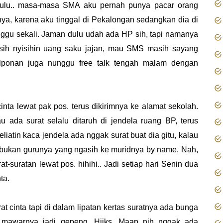
ulu.. masa-masa SMA aku pernah punya pacar orang
tanya, karena aku tinggal di Pekalongan sedangkan dia di
nggu sekali. Jaman dulu udah ada HP sih, tapi namanya
sih nyisihin uang saku jajan, mau SMS masih sayang
lponan juga nunggu free talk tengah malam dengan
nta lewat pak pos. terus dikirimnya ke alamat sekolah.
u ada surat selalu ditaruh di jendela ruang BP, terus
eliatin kaca jendela ada nggak surat buat dia gitu, kalau
i bukan gurunya yang ngasih ke muridnya by name. Nah,
t-suratan lewat pos. hihihi.. Jadi setiap hari Senin dua
nta.
at cinta tapi di dalam lipatan kertas suratnya ada bunga
mawarnya jadi gepeng. Hiiks. Maap nih nggak ada