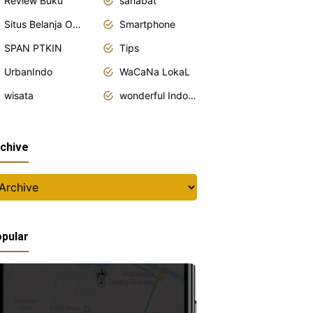
Review Buku
sahabat
Situs Belanja Online
Smartphone
SPAN PTKIN
Tips
UrbanIndo
WaCaNa LokaL
wisata
wonderful Indonesia
chive
pular