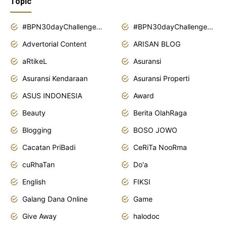
Topic
#BPN30dayChallenge2018
#BPN30dayChallenge2019
Advertorial Content
ARISAN BLOG
aRtikeL
Asuransi
Asuransi Kendaraan
Asuransi Properti
ASUS INDONESIA
Award
Beauty
Berita OlahRaga
Blogging
BOSO JOWO
Cacatan PriBadi
CeRiTa NooRma
cuRhaTan
Do'a
English
FIKSI
Galang Dana Online
Game
Give Away
halodoc