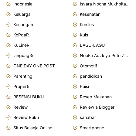
Indonesia
Isvara Nooha Mukhbita Zain
Keluarga
Kesehatan
Keuangan
KonTes
KoPdaR
Kuis
KuLineR
LAGU-LAGU
languag3s
NooFa Adzkiya Putri Zain
ONE DAY ONE POST
Otomotif
Parenting
pendidikan
Properti
Puisi
RESENSI BUKU
Resep Makanan
Review
Review a Blogger
Review Buku
sahabat
Situs Belanja Online
Smartphone