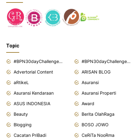
Topic
#BPN30dayChallenge2018
#BPN30dayChallenge2019
Advertorial Content
ARISAN BLOG
aRtikeL
Asuransi
Asuransi Kendaraan
Asuransi Properti
ASUS INDONESIA
Award
Beauty
Berita OlahRaga
Blogging
BOSO JOWO
Cacatan PriBadi
CeRiTa NooRma