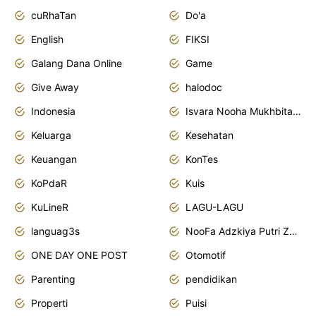
cuRhaTan
Do'a
English
FIKSI
Galang Dana Online
Game
Give Away
halodoc
Indonesia
Isvara Nooha Mukhbita Zain
Keluarga
Kesehatan
Keuangan
KonTes
KoPdaR
Kuis
KuLineR
LAGU-LAGU
languag3s
NooFa Adzkiya Putri Zain
ONE DAY ONE POST
Otomotif
Parenting
pendidikan
Properti
Puisi