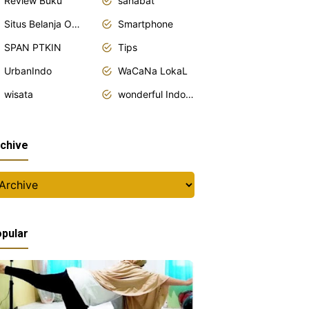
Review Buku
sahabat
Situs Belanja Online
Smartphone
SPAN PTKIN
Tips
UrbanIndo
WaCaNa LokaL
wisata
wonderful Indonesia
chive
pular