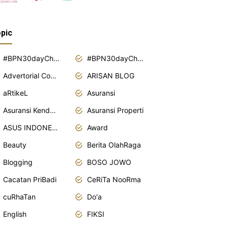
pic
#BPN30dayChallenge2018
#BPN30dayChallenge2019
Advertorial Content
ARISAN BLOG
aRtikeL
Asuransi
Asuransi Kendaraan
Asuransi Properti
ASUS INDONESIA
Award
Beauty
Berita OlahRaga
Blogging
BOSO JOWO
Cacatan PriBadi
CeRiTa NooRma
cuRhaTan
Do'a
English
FIKSI