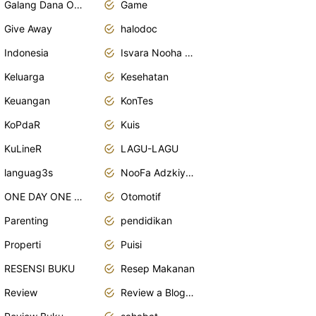
Galang Dana Online
Game
Give Away
halodoc
Indonesia
Isvara Nooha Mukhbita Zain
Keluarga
Kesehatan
Keuangan
KonTes
KoPdaR
Kuis
KuLineR
LAGU-LAGU
languag3s
NooFa Adzkiya Putri Zain
ONE DAY ONE POST
Otomotif
Parenting
pendidikan
Properti
Puisi
RESENSI BUKU
Resep Makanan
Review
Review a Blogger