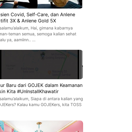
sien Covid, Self-Care, dan Anlene
tifit 3X & Anlene Gold 5X
salamu’alaikum, Hai, gimana kabarnya
man-teman semua, semoga kalian sehat
lalu ya, aamiinn.. …
tur Baru dari GOJEK dalam Keamanan
kin Kita #UnInstallKhawatir
salamu’alaikum, Siapa di antara kalian yang
JEKers? Kalau kamu GOJEKers, kita TOSS
…