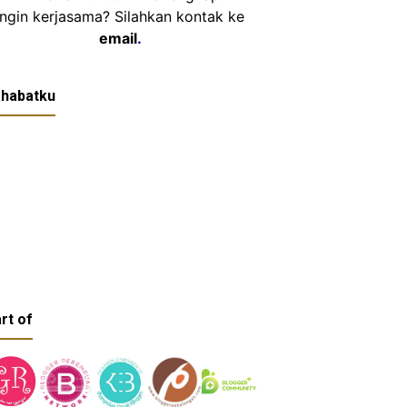
Ingin kerjasama? Silahkan kontak ke
email
.
habatku
rt of