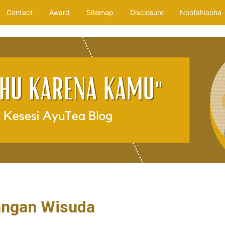
Contact
Award
Sitemap
Disclosure
NoofaNooha
ngan Wisuda