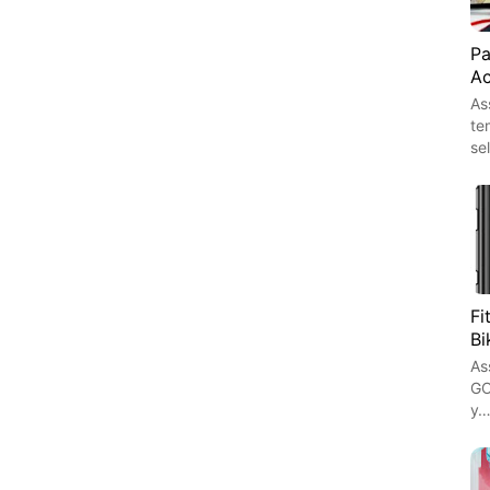
Pa
Ac
As
te
se
Fi
Bi
As
GO
y