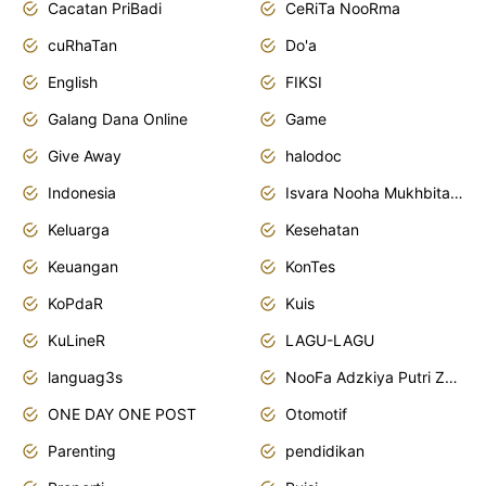
Cacatan PriBadi
CeRiTa NooRma
cuRhaTan
Do'a
English
FIKSI
Galang Dana Online
Game
Give Away
halodoc
Indonesia
Isvara Nooha Mukhbita Zain
Keluarga
Kesehatan
Keuangan
KonTes
KoPdaR
Kuis
KuLineR
LAGU-LAGU
languag3s
NooFa Adzkiya Putri Zain
ONE DAY ONE POST
Otomotif
Parenting
pendidikan