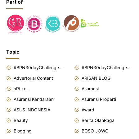
Part of
Topic
#BPN30dayChallenge2018
#BPN30dayChallenge2019
Advertorial Content
ARISAN BLOG
aRtikeL
Asuransi
Asuransi Kendaraan
Asuransi Properti
ASUS INDONESIA
Award
Beauty
Berita OlahRaga
Blogging
BOSO JOWO