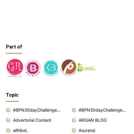
Part of
Topic
#BPN30dayChallenge2018
#BPN30dayChallenge2019
Advertorial Content
ARISAN BLOG
aRtikeL
Asuransi