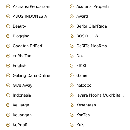
Asuransi Kendaraan
Asuransi Properti
ASUS INDONESIA
Award
Beauty
Berita OlahRaga
Blogging
BOSO JOWO
Cacatan PriBadi
CeRiTa NooRma
cuRhaTan
Do'a
English
FIKSI
Galang Dana Online
Game
Give Away
halodoc
Indonesia
Isvara Nooha Mukhbita Zain
Keluarga
Kesehatan
Keuangan
KonTes
KoPdaR
Kuis