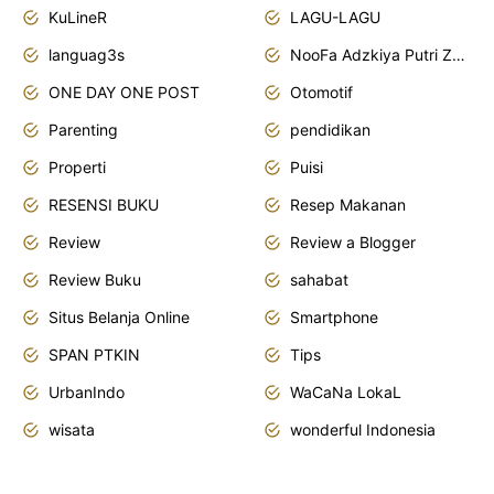
KuLineR
LAGU-LAGU
languag3s
NooFa Adzkiya Putri Zain
ONE DAY ONE POST
Otomotif
Parenting
pendidikan
Properti
Puisi
RESENSI BUKU
Resep Makanan
Review
Review a Blogger
Review Buku
sahabat
Situs Belanja Online
Smartphone
SPAN PTKIN
Tips
UrbanIndo
WaCaNa LokaL
wisata
wonderful Indonesia