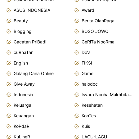
ASUS INDONESIA
Award
Beauty
Berita OlahRaga
Blogging
BOSO JOWO
Cacatan PriBadi
CeRiTa NooRma
cuRhaTan
Do'a
English
FIKSI
Galang Dana Online
Game
Give Away
halodoc
Indonesia
Isvara Nooha Mukhbita Zain
Keluarga
Kesehatan
Keuangan
KonTes
KoPdaR
Kuis
KuLineR
LAGU-LAGU