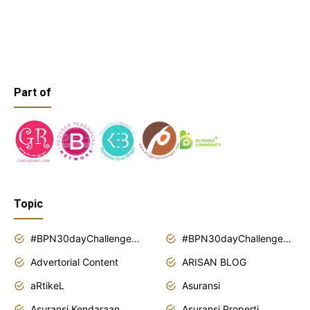
Part of
Topic
#BPN30dayChallenge2018
#BPN30dayChallenge2019
Advertorial Content
ARISAN BLOG
aRtikeL
Asuransi
Asuransi Kendaraan
Asuransi Properti