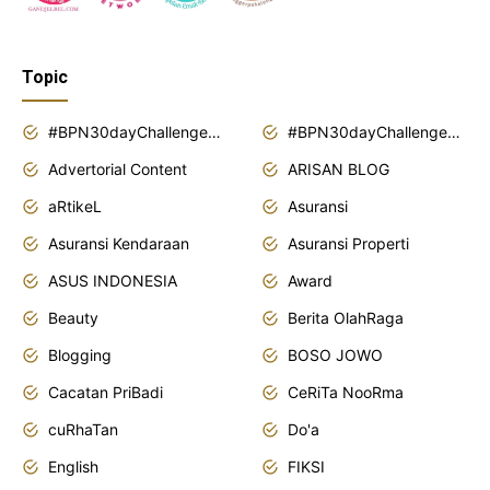
Topic
#BPN30dayChallenge2018
#BPN30dayChallenge2019
Advertorial Content
ARISAN BLOG
aRtikeL
Asuransi
Asuransi Kendaraan
Asuransi Properti
ASUS INDONESIA
Award
Beauty
Berita OlahRaga
Blogging
BOSO JOWO
Cacatan PriBadi
CeRiTa NooRma
cuRhaTan
Do'a
English
FIKSI