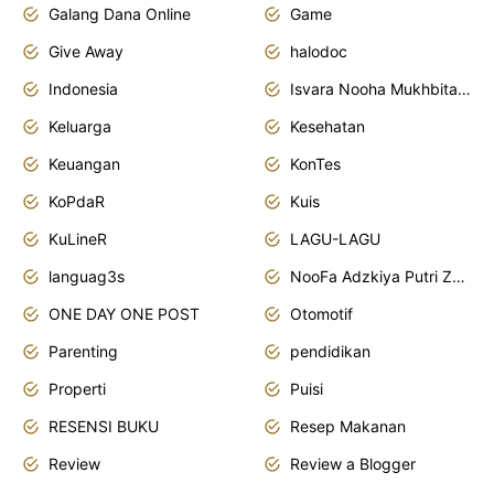
Galang Dana Online
Game
Give Away
halodoc
Indonesia
Isvara Nooha Mukhbita Zain
Keluarga
Kesehatan
Keuangan
KonTes
KoPdaR
Kuis
KuLineR
LAGU-LAGU
languag3s
NooFa Adzkiya Putri Zain
ONE DAY ONE POST
Otomotif
Parenting
pendidikan
Properti
Puisi
RESENSI BUKU
Resep Makanan
Review
Review a Blogger