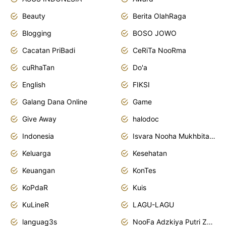
Beauty
Berita OlahRaga
Blogging
BOSO JOWO
Cacatan PriBadi
CeRiTa NooRma
cuRhaTan
Do'a
English
FIKSI
Galang Dana Online
Game
Give Away
halodoc
Indonesia
Isvara Nooha Mukhbita Zain
Keluarga
Kesehatan
Keuangan
KonTes
KoPdaR
Kuis
KuLineR
LAGU-LAGU
languag3s
NooFa Adzkiya Putri Zain