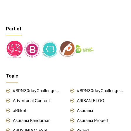
Part of
Topic
#BPN30dayChallenge2018
#BPN30dayChallenge2019
Advertorial Content
ARISAN BLOG
aRtikeL
Asuransi
Asuransi Kendaraan
Asuransi Properti
ASUS INDONESIA
Award