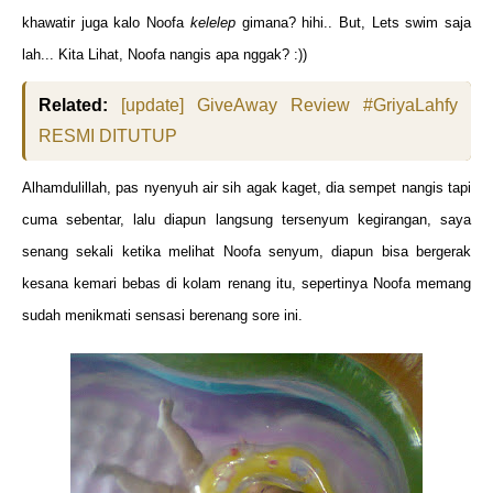
khawatir juga kalo Noofa
kelelep
gimana? hihi.. But, Lets swim saja
lah... Kita Lihat, Noofa nangis apa nggak? :))
Related:
[update] GiveAway Review #GriyaLahfy
RESMI DITUTUP
Alhamdulillah, pas nyenyuh air sih agak kaget, dia sempet nangis tapi
cuma sebentar, lalu diapun langsung tersenyum kegirangan, saya
senang sekali ketika melihat Noofa senyum, diapun bisa bergerak
kesana kemari bebas di kolam renang itu, sepertinya Noofa memang
sudah menikmati sensasi berenang sore ini.