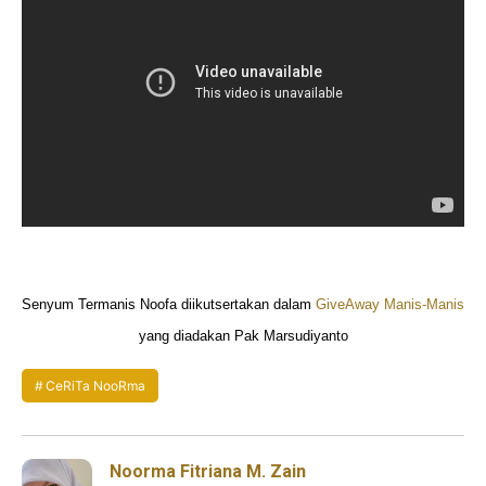
Senyum Termanis Noofa diikutsertakan dalam
GiveAway Manis-Manis
yang diadakan Pak Marsudiyanto
CeRiTa NooRma
Noorma Fitriana M. Zain