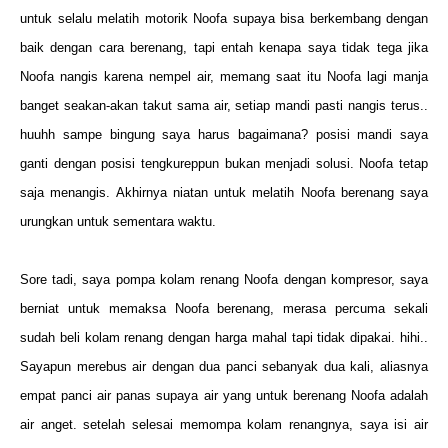
untuk selalu melatih motorik Noofa supaya bisa berkembang dengan
baik dengan cara berenang, tapi entah kenapa saya tidak tega jika
Noofa nangis karena nempel air, memang saat itu Noofa lagi manja
banget seakan-akan takut sama air, setiap mandi pasti nangis terus..
huuhh sampe bingung saya harus bagaimana? posisi mandi saya
ganti dengan posisi tengkureppun bukan menjadi solusi. Noofa tetap
saja menangis. Akhirnya niatan untuk melatih Noofa berenang saya
urungkan untuk sementara waktu.
Sore tadi, saya pompa kolam renang Noofa dengan kompresor, saya
berniat untuk memaksa Noofa berenang, merasa percuma sekali
sudah beli kolam renang dengan harga mahal tapi tidak dipakai. hihi..
Sayapun merebus air dengan dua panci sebanyak dua kali, aliasnya
empat panci air panas supaya air yang untuk berenang Noofa adalah
air anget. setelah selesai memompa kolam renangnya, saya isi air