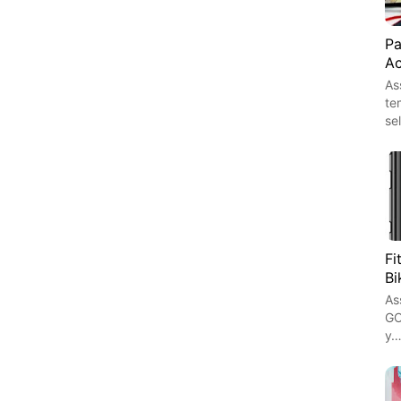
Pa
Ac
As
te
se
Fi
Bi
As
GO
y