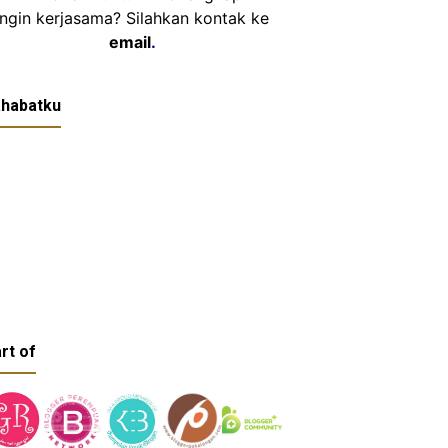
Ingin kerjasama? Silahkan kontak ke
email
.
habatku
rt of