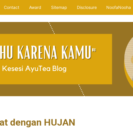
Contact
Award
Sitemap
Disclosure
NoofaNooha
at dengan HUJAN