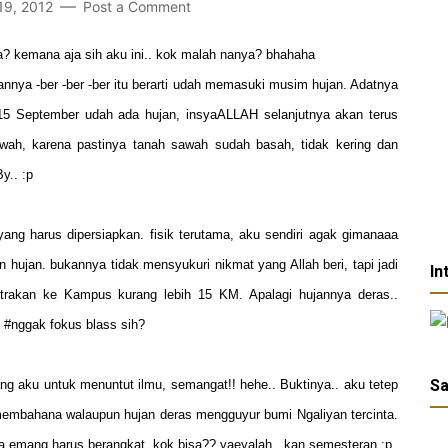
19, 2012
Post a Comment
? kemana aja sih aku ini.. kok malah nanya? bhahaha
nnya -ber -ber -ber itu berarti udah memasuki musim hujan. Adatnya
 15 September udah ada hujan, insyaALLAH selanjutnya akan terus
ah, karena pastinya tanah sawah sudah basah, tidak kering dan
By.. :p
ng harus dipersiapkan. fisik terutama, aku sendiri agak gimanaaa
n hujan. bukannya tidak mensyukuri nikmat yang Allah beri, tapi jadi
In
ntrakan ke Kampus kurang lebih 15 KM. Apalagi hujannya deras..
 #nggak fokus blass sih?
Sa
g aku untuk menuntut ilmu, semangat!! hehe.. Buktinya.. aku tetep
membahana walaupun hujan deras mengguyur bumi Ngaliyan tercinta.
na emang harus berangkat, kok bisa?? yaeyalah.. kan semesteran :p