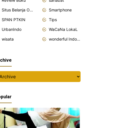
Review Buku
sahabat
Situs Belanja Online
Smartphone
SPAN PTKIN
Tips
UrbanIndo
WaCaNa LokaL
wisata
wonderful Indonesia
Ke
chive
Jogja
Bareng
IIDN
Semarang
dan
pular
GandjelRel