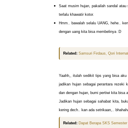
Saat musim hujan, pakailah sandal atau 
terlalu khawatir kotor.
Hmm.. bawalah selalu UANG, hehe.. ken
dengan uang kita bisa membelinya :D
Related:
Samsuri Firdaus, Qori Interna
Yaahh,, itulah sedikit tips yang bisa
aku 
jadikan hujan sebagai perantara re
zeki k
dan dengan hujan, bumi pertiwi kita bisa a
Jadikan hujan sebagai sahabat kita, bu
kering dech.. kan ada setrikaan,.. bhahah
Related:
Dapat Berapa SKS Semester 