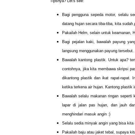
Tipsnya? Let's see:
Bagi pengguna sepeda motor, selalu sed
datang hujan secara tiba-tiba, kita sudah
Pakailah Helm, selain untuk keamanan, Hel
Bagi pejalan kaki, bawalah payung yang
langsung menggunakan payung tersebut.
Bawalah kantong plastik. Untuk apa? te
contohnya, jika kita membawa skripsi pas 
dikantong plastik dan ikat rapat-rapat
ketika terkena air hujan. Kantong plastik i
Bawalah selalu makanan ringan seperti 
lapar di jalan pas hujan, dan jauh da
menghindari masuk angin :)
Selalu sedia minyak angin yang bisa kit
Pakailah baju atau jaket tebal, supaya k