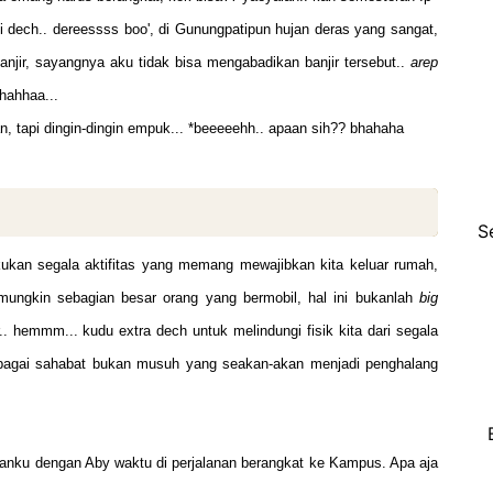
i dech.. dereessss boo', di Gunungpatipun hujan deras yang sangat,
njir, sayangnya aku tidak bisa mengabadikan banjir tersebut..
arep
hahhaa...
an, tapi dingin-dingin empuk... *beeeeehh.. apaan sih?? bhahaha
S
ukan segala aktifitas yang memang mewajibkan kita keluar rumah,
mungkin sebagian besar orang yang bermobil, hal ini bukanlah
big
. hemmm... kudu extra dech untuk melindungi fisik kita dari segala
sebagai sahabat bukan musuh yang seakan-akan menjadi penghalang
brolanku dengan Aby waktu di perjalanan berangkat ke Kampus. Apa aja