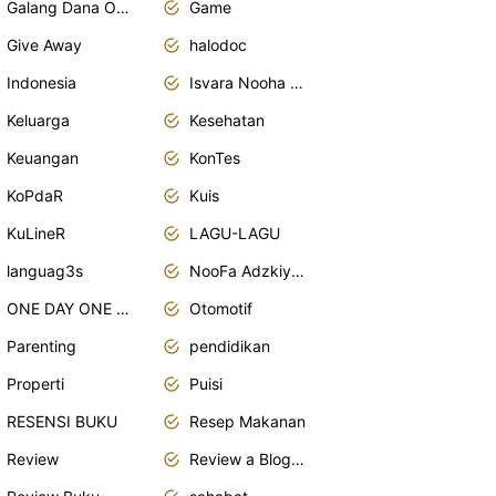
Galang Dana Online
Game
Give Away
halodoc
Indonesia
Isvara Nooha Mukhbita Zain
Keluarga
Kesehatan
Keuangan
KonTes
KoPdaR
Kuis
KuLineR
LAGU-LAGU
languag3s
NooFa Adzkiya Putri Zain
ONE DAY ONE POST
Otomotif
Parenting
pendidikan
Properti
Puisi
RESENSI BUKU
Resep Makanan
Review
Review a Blogger