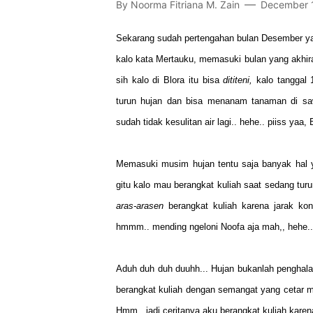
By
Noorma Fitriana M. Zain
December 
Sekarang sudah pertengahan bulan Desember ya
kalo kata Mertauku, memasuki bulan yang akhira
sih kalo di Blora itu bisa
dititeni,
kalo tanggal
turun hujan dan bisa menanam tanaman di saw
sudah tidak kesulitan air lagi.. hehe.. piiss yaa, 
Memasuki musim hujan tentu saja banyak hal ya
gitu kalo mau berangkat kuliah saat sedang turu
aras-arasen
berangkat kuliah karena jarak ko
hmmm.. mending ngeloni Noofa aja mah,, hehe..
Aduh duh duh duuhh... Hujan bukanlah penghalan
berangkat kuliah dengan semangat yang cetar 
Hmm.. jadi ceritanya aku berangkat kuliah kare