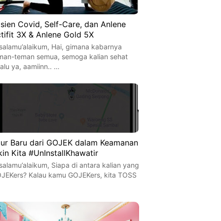
sien Covid, Self-Care, dan Anlene
tifit 3X & Anlene Gold 5X
salamu’alaikum, Hai, gimana kabarnya
man-teman semua, semoga kalian sehat
lalu ya, aamiinn.. …
tur Baru dari GOJEK dalam Keamanan
kin Kita #UnInstallKhawatir
salamu’alaikum, Siapa di antara kalian yang
JEKers? Kalau kamu GOJEKers, kita TOSS
…