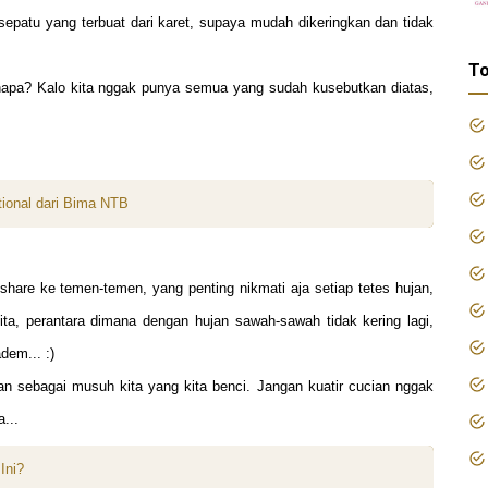
sepatu yang terbuat dari karet, supaya mudah dikeringkan dan tidak
To
apa? Kalo kita nggak punya semua yang sudah kusebutkan diatas,
tional dari Bima NTB
share ke temen-temen, yang penting nikmati aja setiap tet
es
hujan
,
ita
, pera
ntara dima
na
dengan hujan sawah-sawah
tidak kering lagi,
dem... :)
kan sebagai musuh kita ya
ng kita benci.
Jangan kuati
r cucian nggak
a...
Ini?