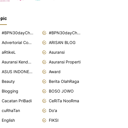
pic
#BPN30dayChallenge2018
#BPN30dayChallenge2019
Advertorial Content
ARISAN BLOG
aRtikeL
Asuransi
Asuransi Kendaraan
Asuransi Properti
ASUS INDONESIA
Award
Beauty
Berita OlahRaga
Blogging
BOSO JOWO
Cacatan PriBadi
CeRiTa NooRma
cuRhaTan
Do'a
English
FIKSI