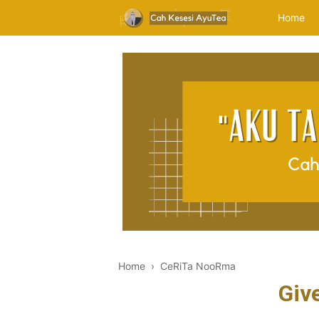
Home
Home
›
CeRiTa NooRma
Giv