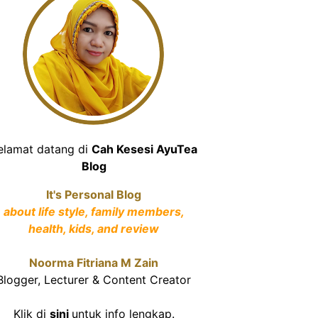
elamat datang di
Cah Kesesi AyuTea
Blog
It's Personal Blog
about life style, family members,
health, kids, and review
Noorma Fitriana M Zain
Blogger, Lecturer & Content Creator
Klik di
sini
untuk info lengkap.