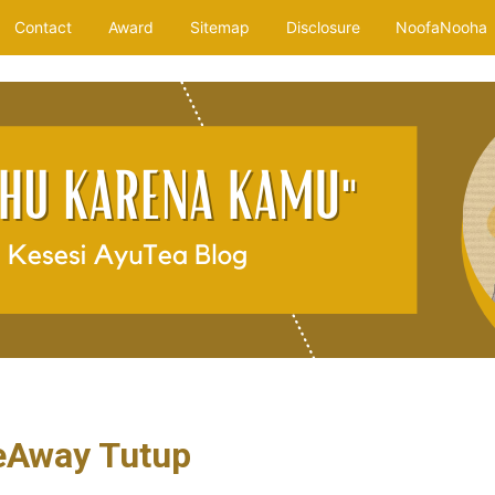
Contact
Award
Sitemap
Disclosure
NoofaNooha
eAway Tutup