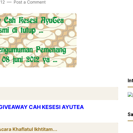
012
Post a Comment
In
GIVEAWAY CAH KESESI AYUTEA
Sa
ara Khaflatul Ikhtitam...