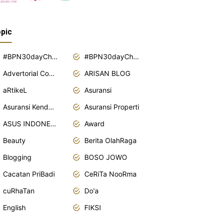
pic
#BPN30dayChallenge2018
#BPN30dayChallenge2019
Advertorial Content
ARISAN BLOG
aRtikeL
Asuransi
Asuransi Kendaraan
Asuransi Properti
ASUS INDONESIA
Award
Beauty
Berita OlahRaga
Blogging
BOSO JOWO
Cacatan PriBadi
CeRiTa NooRma
cuRhaTan
Do'a
English
FIKSI