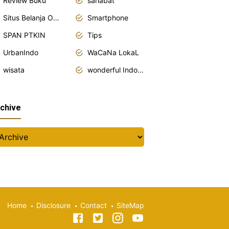
Review Buku
sahabat
Situs Belanja Online
Smartphone
SPAN PTKIN
Tips
UrbanIndo
WaCaNa LokaL
wisata
wonderful Indonesia
chive
Home
Disclosure
Contact
SiteMap