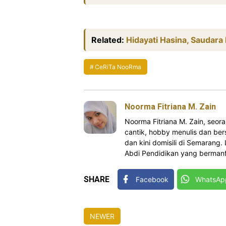
Related:
Hidayati Hasina, Saudara
CeRiTa NooRma
Noorma Fitriana M. Zain
Noorma Fitriana M. Zain, se
cantik, hobby menulis dan bers
dan kini domisili di Semarang.
Abdi Pendidikan yang bermanfa
SHARE
Facebook
WhatsAp
NEWER