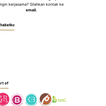
Ingin kerjasama? Silahkan kontak ke
email
.
habatku
rt of