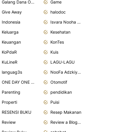
Galang Dana Online
Game
Give Away
halodoc
Indonesia
Isvara Nooha Mukhbita Zain
Keluarga
Kesehatan
Keuangan
KonTes
KoPdaR
Kuis
KuLineR
LAGU-LAGU
languag3s
NooFa Adzkiya Putri Zain
ONE DAY ONE POST
Otomotif
Parenting
pendidikan
Properti
Puisi
RESENSI BUKU
Resep Makanan
Review
Review a Blogger