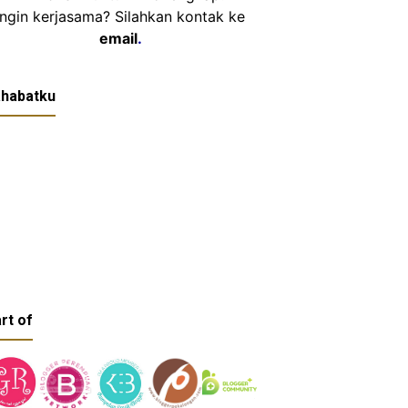
Ingin kerjasama? Silahkan kontak ke
email
.
habatku
rt of