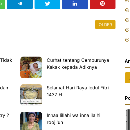
p
OLDER
 Tidak
Curhat tentang Cemburunya
Ar
Kakak kepada Adiknya
gidam
Selamat Hari Raya Iedul Fitri
1437 H
Po
try ?
Innaa lillahi wa inna ilaihi
rooji'un