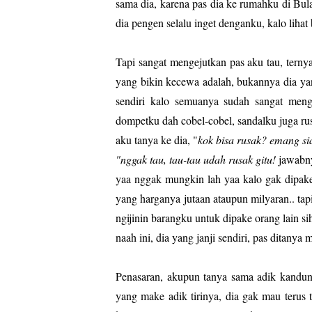
sama dia, karena pas dia ke rumahku di Bula
dia pengen selalu inget denganku, kalo lihat
Tapi sangat mengejutkan pas aku tau, terny
yang bikin kecewa adalah, bukannya dia ya
sendiri kalo semuanya sudah sangat menge
dompetku dah cobel-cobel, sandalku juga rus
aku tanya ke dia, "
kok bisa rusak? emang s
"nggak tau, tau-tau udah rusak gitu!
jawabn
yaa nggak mungkin lah yaa kalo gak dipake
yang harganya jutaan ataupun milyaran.. tap
ngijinin barangku untuk dipake orang lain sih 
naah ini, dia yang janji sendiri, pas ditanya 
Penasaran, akupun tanya sama adik kandung 
yang make adik tirinya, dia gak mau terus 