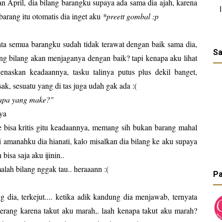
n April, dia bilang barangku supaya ada sama dia ajah, karena
 barang itu otomatis dia inget aku
*preett gombal :p
ata semua barangku sudah tidak terawat dengan baik sama dia,
Sa
ng bilang akan menjaganya dengan baik? tapi kenapa aku lihat
naskan keadaannya, tasku talinya putus plus dekil banget,
ak, sesuatu yang di tas juga udah gak ada :(
iapa yang make?"
ya
 bisa kritis gitu keadaannya, memang sih bukan barang mahal
i amanahku dia hianati, kalo misalkan dia bilang ke aku supaya
bisa saja aku ijinin..
malah bilang nggak tau.. heraaann :(
Pa
dia, terkejut.... ketika adik kandung dia menjawab, ternyata
terang karena takut aku marah,. laah kenapa takut aku marah?