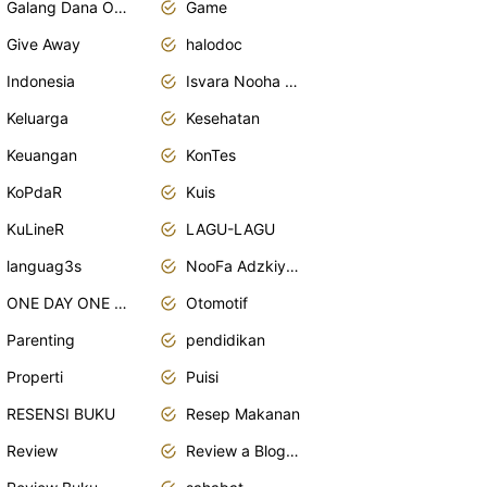
Galang Dana Online
Game
Give Away
halodoc
Indonesia
Isvara Nooha Mukhbita Zain
Keluarga
Kesehatan
Keuangan
KonTes
KoPdaR
Kuis
KuLineR
LAGU-LAGU
languag3s
NooFa Adzkiya Putri Zain
ONE DAY ONE POST
Otomotif
Parenting
pendidikan
Properti
Puisi
RESENSI BUKU
Resep Makanan
Review
Review a Blogger