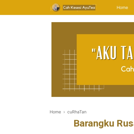
Home
Home
›
cuRhaTan
Barangku Rusa