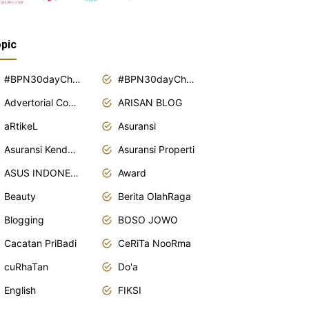
pic
#BPN30dayChallenge2018
#BPN30dayChallenge2019
Advertorial Content
ARISAN BLOG
aRtikeL
Asuransi
Asuransi Kendaraan
Asuransi Properti
ASUS INDONESIA
Award
Beauty
Berita OlahRaga
Blogging
BOSO JOWO
Cacatan PriBadi
CeRiTa NooRma
cuRhaTan
Do'a
English
FIKSI