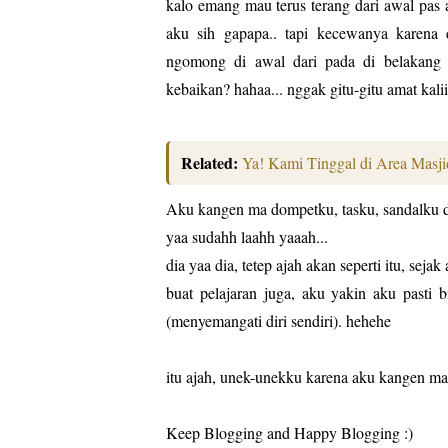
kalo emang mau terus terang dari awal pas a
aku sih gapapa.. tapi kecewanya karena
ngomong di awal dari pada di belakang
kebaikan? hahaa... nggak gitu-gitu amat kalii
Related:
Ya! Kami Tinggal di Area Masji
Aku kangen ma dompetku, tasku, sandalku dan
yaa sudahh laahh yaaah...
dia yaa dia, tetep ajah akan seperti itu, sej
buat pelajaran juga, aku yakin aku pasti b
(menyemangati diri sendiri). hehehe
itu ajah, unek-unekku karena aku kangen ma
Keep Blogging and Happy Blogging :)