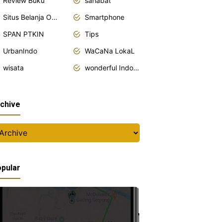
Review Buku
sahabat
Situs Belanja Online
Smartphone
SPAN PTKIN
Tips
UrbanIndo
WaCaNa LokaL
wisata
wonderful Indonesia
chive
pular