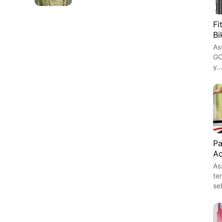
Fi
Bi
As
GO
y
Pa
Ac
As
te
se