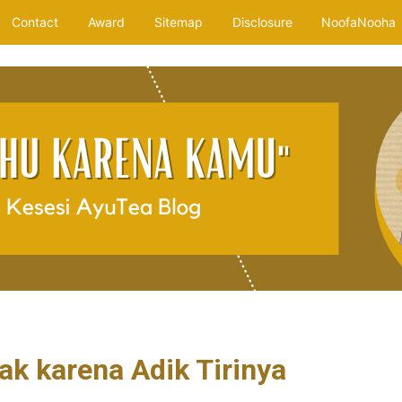
Contact
Award
Sitemap
Disclosure
NoofaNooha
k karena Adik Tirinya