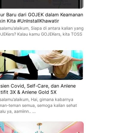
tur Baru dari GOJEK dalam Keamanan
kin Kita #UnInstallKhawatir
salamu’alaikum, Siapa di antara kalian yang
JEKers? Kalau kamu GOJEKers, kita TOSS
…
sien Covid, Self-Care, dan Anlene
tifit 3X & Anlene Gold 5X
salamu’alaikum, Hai, gimana kabarnya
man-teman semua, semoga kalian sehat
lalu ya, aamiinn.. …