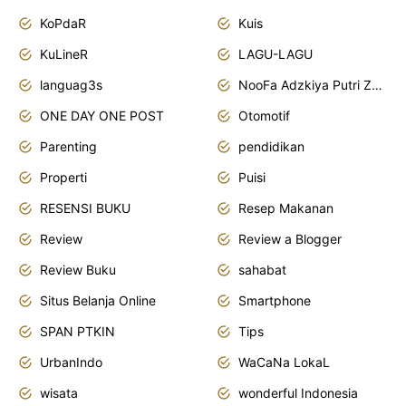
KoPdaR
Kuis
KuLineR
LAGU-LAGU
languag3s
NooFa Adzkiya Putri Zain
ONE DAY ONE POST
Otomotif
Parenting
pendidikan
Properti
Puisi
RESENSI BUKU
Resep Makanan
Review
Review a Blogger
Review Buku
sahabat
Situs Belanja Online
Smartphone
SPAN PTKIN
Tips
UrbanIndo
WaCaNa LokaL
wisata
wonderful Indonesia