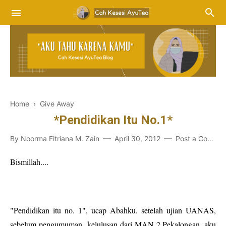
Home
›
Give Away
*Pendidikan Itu No.1*
By
Noorma Fitriana M. Zain
April 30, 2012
Post a Comment
Bismillah....
"Pendidikan itu no. 1", ucap Abahku. setelah ujian UANAS,
sebelum pengumuman kelulusan dari MAN 2 Pekalongan, aku