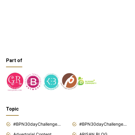
Part of
Topic
#BPN30dayChallenge2018
#BPN30dayChallenge2019
Advertorial Content
ARISAN BLOG