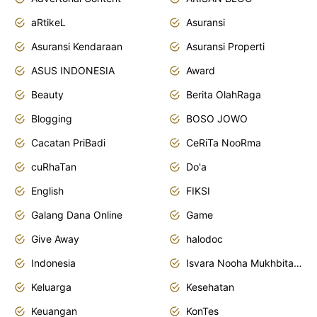
aRtikeL
Asuransi
Asuransi Kendaraan
Asuransi Properti
ASUS INDONESIA
Award
Beauty
Berita OlahRaga
Blogging
BOSO JOWO
Cacatan PriBadi
CeRiTa NooRma
cuRhaTan
Do'a
English
FIKSI
Galang Dana Online
Game
Give Away
halodoc
Indonesia
Isvara Nooha Mukhbita Zain
Keluarga
Kesehatan
Keuangan
KonTes