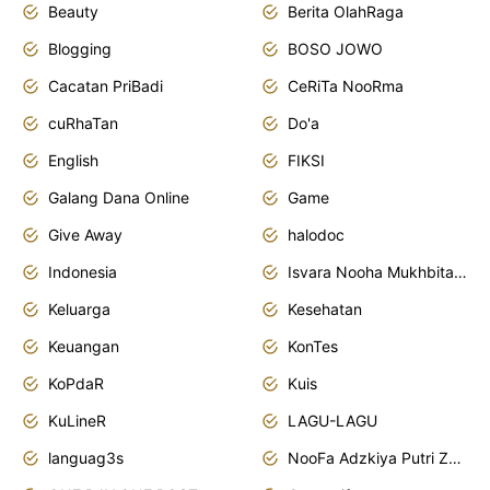
Beauty
Berita OlahRaga
Blogging
BOSO JOWO
Cacatan PriBadi
CeRiTa NooRma
cuRhaTan
Do'a
English
FIKSI
Galang Dana Online
Game
Give Away
halodoc
Indonesia
Isvara Nooha Mukhbita Zain
Keluarga
Kesehatan
Keuangan
KonTes
KoPdaR
Kuis
KuLineR
LAGU-LAGU
languag3s
NooFa Adzkiya Putri Zain