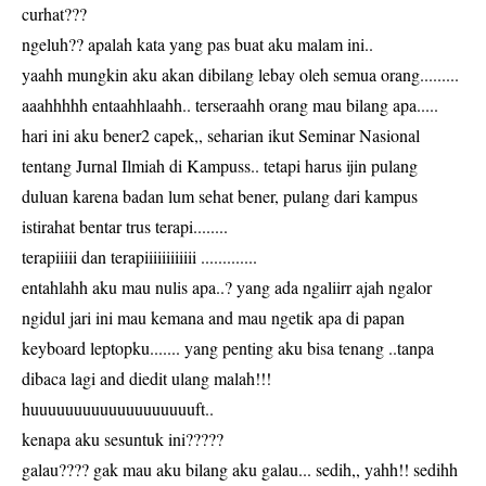
curhat???
ngeluh?? apalah kata yang pas buat aku malam ini..
yaahh mungkin aku akan dibilang lebay oleh semua orang.........
aaahhhhh entaahhlaahh.. terseraahh orang mau bilang apa.....
hari ini aku bener2 capek,, seharian ikut Seminar Nasional
tentang Jurnal Ilmiah di Kampuss.. tetapi harus ijin pulang
duluan karena badan lum sehat bener, pulang dari kampus
istirahat bentar trus terapi........
terapiiiii dan terapiiiiiiiiiiii .............
entahlahh aku mau nulis apa..? yang ada ngaliirr ajah ngalor
ngidul jari ini mau kemana and mau ngetik apa di papan
keyboard leptopku....... yang penting aku bisa tenang ..tanpa
dibaca lagi and diedit ulang malah!!!
huuuuuuuuuuuuuuuuuuuft..
kenapa aku sesuntuk ini?????
galau???? gak mau aku bilang aku galau... sedih,, yahh!! sedihh