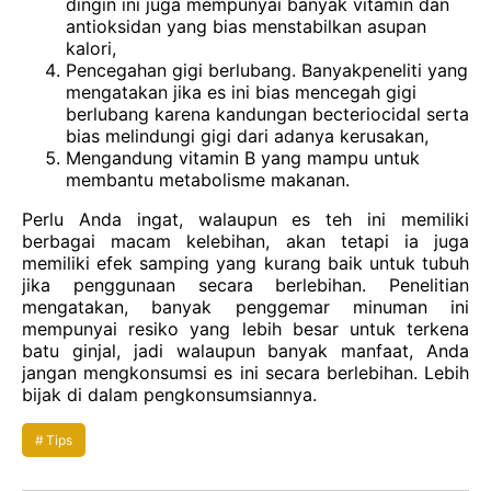
dingin
ini
juga
mempunyai
banyak vitamin dan
antioksidan yang bias
menstabilkan
asupan
kalori,
Pencegahan gigi
berlubang. Banyakpeneliti yang
mengatakan
jika
es
ini
bias
mencegah
gigi
berlubang
karena
kandungan
becteriocidal
serta
bias
melindungi
gigi
dari
adanya
kerusakan,
Mengandung vitamin B yang mampu
untuk
membantu
metabolism
e
makanan.
Perlu Anda ingat, walaupun es teh ini memiliki
berbagai macam kelebihan, akan tetapi ia juga
memiliki efek samping yang kurang baik untuk tubuh
jika penggunaan secara berlebihan.
Penelitian
mengatakan, banyak
penggemar
minuman
ini
mempunyai
r
e
siko yang lebih
besar
untuk
terkena
batu
ginjal, jadi
walaupun
banyak
manfaat, Anda
jangan
mengkonsumsi
es
ini
secara
berlebihan. Lebih
bijak di dalam
peng
k
onsumsiannya.
Tips