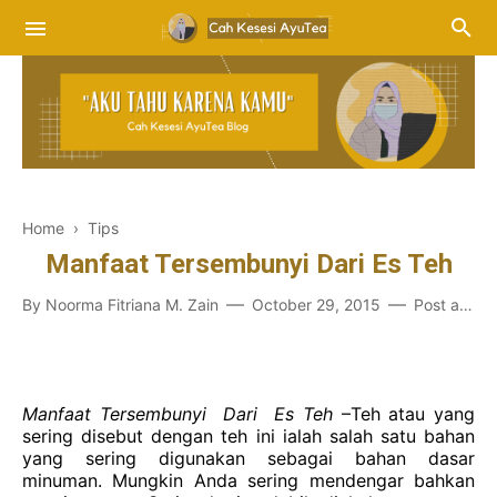
Home
›
Tips
Manfaat Tersembunyi Dari Es Teh
By
Noorma Fitriana M. Zain
October 29, 2015
Post a Comment
Manfaat
Tersembunyi
Dari
Es
Teh
–Teh
atau yang
sering
disebut
dengan
teh
ini
ialah
salah
satu
bahan
yang sering
digunakan
sebagai
bahan
dasar
minuman. Mungkin
Anda
sering
mendengar
bahkan