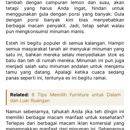
tambah
dengan
campuran lemon dan
susu,
akan
tetapi yang harus
Anda
ingat, hindari
untuk
menggunakan
gula
dengan
porsi yang banyak. Gula
dengan
porsi
banya
k
kini
bias
menyebabkan
berbagai
macam
penyakit. Jadi, tetap
sehat
walau
pun
mengkonsumsi
minuman
manis.
Esteh
ini
begitu
populer di semua
kalangan. Hampir
semua
masyarakat
tanah air menyukai
minuman yang
satu
ini, bahkan
mereka
selalu
menyediakan
stok
es
batu
dan
teh di rumah
mereka. Minuman
ini pun
juga
menjadi
salah
satu
minuman
andalan
untuk
menjamu
tamu yang datang. Apalagi
ketika
cuaca
sedang
panas
seperti
ini, tentunya
es
ini
begitu
ramai.
Related:
6 Tips Memilih Furniture untuk Dalam
dan Luar Ruangan
Namun
sebenarnya, tahukah
Anda
jika
teh
dingin
ini
memiliki
berbagai
macam
manfaat
untuk
kesehatan?
Terlepas
dari
berbagai
macam
iklan
komersial yang
menampakkan
manfaat
dari
minuman
ini. Sebenarnya