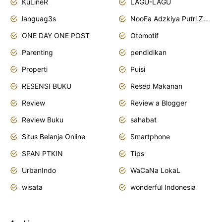
KuLineR
LAGU-LAGU
languag3s
NooFa Adzkiya Putri Zain
ONE DAY ONE POST
Otomotif
Parenting
pendidikan
Properti
Puisi
RESENSI BUKU
Resep Makanan
Review
Review a Blogger
Review Buku
sahabat
Situs Belanja Online
Smartphone
SPAN PTKIN
Tips
UrbanIndo
WaCaNa LokaL
wisata
wonderful Indonesia