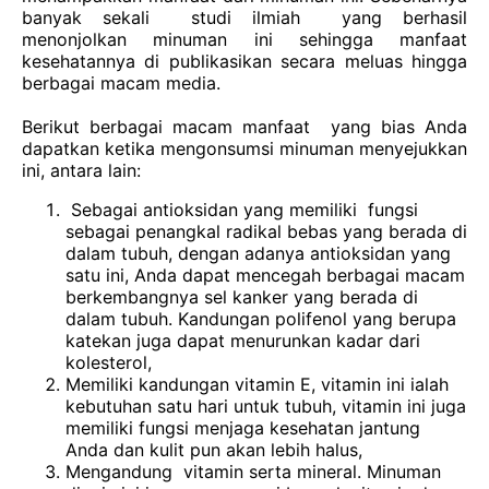
banyak
sekali
studi
ilmiah
yang berhasil
menonjolkan
minuman
ini
sehingga
manfaat
kesehatannya di publikasikan
secara
meluas
hingga
berbagai
macam media.
Berikut
berbagai
macam
manfaat
yang bias
Anda
dapatkan
ketika
mengonsumsi
minuman
menyejukkan
ini, antara lain:
Sebagai antioksidan yang memiliki
fungsi
sebagai penangkal radikal bebas yang berada di
dalam tubuh, dengan adanya antioksidan yang
satu ini, Anda dapat mencegah berbagai macam
berkembangnya sel kanker yang berada di
dalam tubuh.
Kandungan
polifenol yang berupa
katekan
juga
dapat
menurunkan
kadar
dari
kolesterol,
Memiliki
kandungan vitamin E, vitamin ini
ialah
kebutuhan
satu
hari
untuk
tubuh, vitamin ini
juga
memiliki
fungsi
menjaga
kesehatan
jantung
Anda
dan
kulit pun akan
lebih
halus,
Mengandung
vitamin serta mineral. Minuman