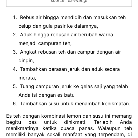
source : sariwangi
Rebus air hingga
mendidih
dan
masukkan
teh
celup
dan
gula
pasir
ke
dalamnya,
Aduk
hingga
rebusan air berubah
warna
menjadi
campuran
teh,
Angkat
rebusan
teh
dan
campur
dengan air
dingin,
Tambahkan
perasan
jeruk
dan
aduk
secara
merata,
Tuang
campuran
jeruk
ke
gelas
saji yang telah
Anda
isi
dengan
es
batu
Tambahkan
susu
untuk
menambah
kenikmatan.
Es
teh
dengan
kombinasi lemon dan
susu
ini
memang
begitu pas untuk
dinikmati. Terlebih
Anda
menikmatinya
ketika
cuaca
panas. Walaupun
teh
memiliki
banyak
sekali
manfaat
yang terpendam, di