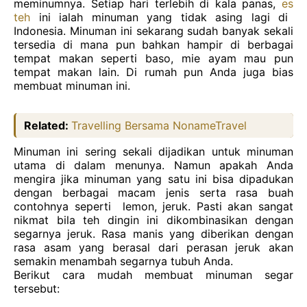
meminumnya. Setiap
hari
terlebih di kala
panas,
es
teh
ini
ialah
minuman yang tidak
asing
lagi di
Indonesia. Minuman
ini
sekarang
sudah
banyak
sekali
tersedia
di
mana
pun
bahkan
hampir di berbagai
tempat
makan
seperti
baso, mie
ayam
mau
pun
tempat
makan lain. Di rumah pun Anda
juga
bias
membuat
minuman
ini.
Related:
Travelling Bersama NonameTravel
Minuman
ini
sering
sekali
dijadikan
untuk
minuman
utama di dalam
menunya. Namun
apakah
Anda
mengira
jika
minuman yang satu
ini
bisa dipadukan
dengan
berbagai
macam
jenis
serta rasa buah
contohnya
seperti
lemon, jeruk. Pasti
akan
sangat
nikmat
bila
teh
dingin
ini dikombinasikan
dengan
segarnya
jeruk. Rasa manis yang diberikan
dengan
rasa asam yang berasal
dari
perasan
jeruk
akan
semakin
menambah
segarnya
tubuh
Anda.
Berikut
cara
mudah
membuat
minuman
segar
tersebut: