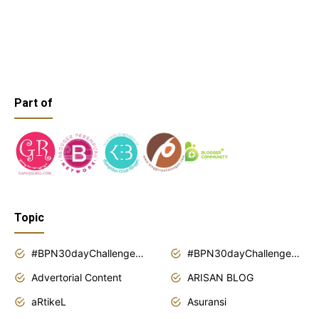
Part of
Topic
#BPN30dayChallenge2018
#BPN30dayChallenge2019
Advertorial Content
ARISAN BLOG
aRtikeL
Asuransi