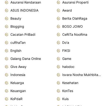
Asuransi Kendaraan
Asuransi Properti
ASUS INDONESIA
Award
Beauty
Berita OlahRaga
Blogging
BOSO JOWO
Cacatan PriBadi
CeRiTa NooRma
cuRhaTan
Do'a
English
FIKSI
Galang Dana Online
Game
Give Away
halodoc
Indonesia
Isvara Nooha Mukhbita Zain
Keluarga
Kesehatan
Keuangan
KonTes
KoPdaR
Kuis