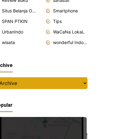
Review Buku
sahabat
Situs Belanja Online
Smartphone
SPAN PTKIN
Tips
UrbanIndo
WaCaNa LokaL
wisata
wonderful Indonesia
chive
pular