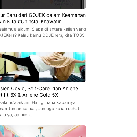
tur Baru dari GOJEK dalam Keamanan
kin Kita #UnInstallKhawatir
salamu’alaikum, Siapa di antara kalian yang
JEKers? Kalau kamu GOJEKers, kita TOSS
…
sien Covid, Self-Care, dan Anlene
tifit 3X & Anlene Gold 5X
salamu’alaikum, Hai, gimana kabarnya
man-teman semua, semoga kalian sehat
lalu ya, aamiinn.. …