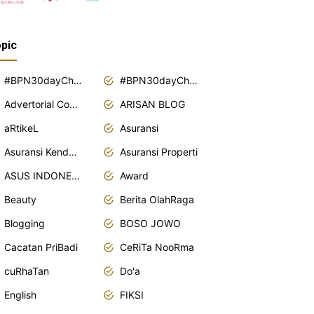
pic
#BPN30dayChallenge2018
#BPN30dayChallenge2019
Advertorial Content
ARISAN BLOG
aRtikeL
Asuransi
Asuransi Kendaraan
Asuransi Properti
ASUS INDONESIA
Award
Beauty
Berita OlahRaga
Blogging
BOSO JOWO
Cacatan PriBadi
CeRiTa NooRma
cuRhaTan
Do'a
English
FIKSI