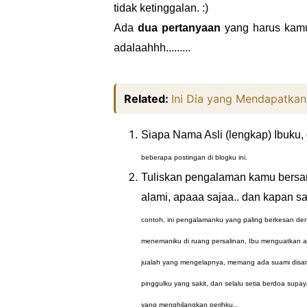
tidak ketinggalan. :)
Ada
dua pertanyaan
yang harus kamu 
adalaahhh.........
Related:
Ini Dia yang Mendapatkan 
Siapa Nama Asli (lengkap) Ibuku,
beberapa postingan di blogku ini.
Tuliskan pengalaman kamu bersa
alami, apaaa sajaa.. dan kapan saj
contoh, ini pengalamanku yang paling berkesan den
menemaniku di ruang persalinan, Ibu menguatkan aku
jualah yang mengelapnya, memang ada suami disamp
pinggulku yang sakit, dan selalu setia berdoa sup
yang menghilangkan perihku..