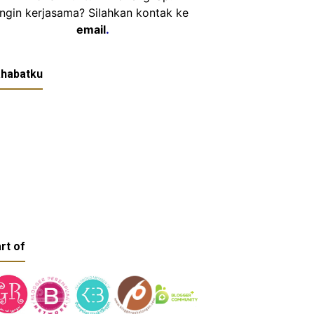
Ingin kerjasama? Silahkan kontak ke
email
.
habatku
rt of