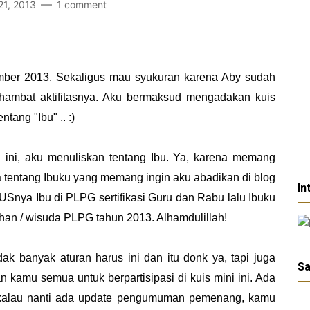
1, 2013
1 comment
mber 2013. Sekaligus mau syukuran karena Aby sudah
hambat aktifitasnya. Aku bermaksud mengadakan kuis
tang "Ibu" .. :)
u ini, aku menuliskan tentang Ibu. Ya, karena memang
a tentang Ibuku yang memang ingin aku abadikan di blog
In
ULUSnya Ibu di PLPG sertifikasi Guru dan Rabu lalu Ibuku
han / wisuda PLPG tahun 2013. Alhamdulillah!
dak banyak aturan harus ini dan itu donk ya, tapi juga
Sa
 kamu semua untuk berpartisipasi di kuis mini ini. Ada
a kalau nanti ada update pengumuman pemenang, kamu