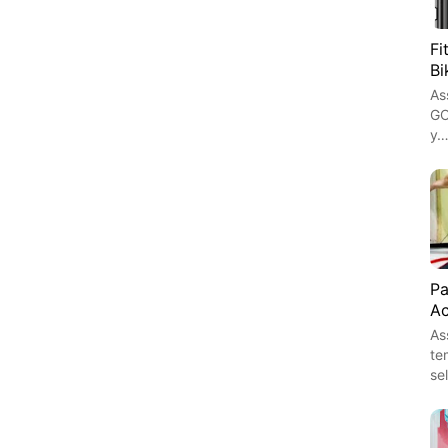
Fi
Bi
As
GO
y
Pa
Ac
As
te
se