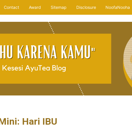
Contact
Award
Sitemap
Disclosure
NoofaNooha
Mini: Hari IBU