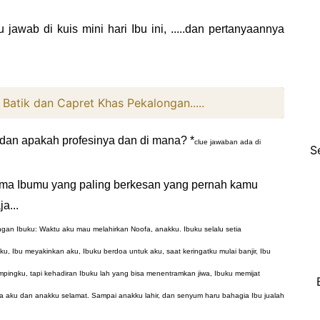
jawab di kuis mini hari Ibu ini, .....dan pertanyaannya
Batik dan Capret Khas Pekalongan.....
 dan apakah profesinya dan di mana? *
clue jawaban ada di
S
ma Ibumu yang paling berkesan yang pernah kamu
a...
gan Ibuku: Waktu aku mau melahirkan Noofa, anakku. Ibuku selalu setia
, Ibu meyakinkan aku, Ibuku berdoa untuk aku, saat keringatku mulai banjir, Ibu
ingku, tapi kehadiran Ibuku lah yang bisa menentramkan jiwa, Ibuku memijat
aya aku dan anakku selamat. Sampai anakku lahir, dan senyum haru bahagia Ibu jualah