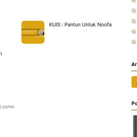
KUIS : Pantun Untuk Noofa
n
Ar
Po
2:39 PM