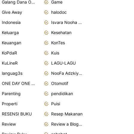
Galang Dana Online
Game
Give Away
halodoc
Indonesia
Isvara Nooha Mukhbita Zain
Keluarga
Kesehatan
Keuangan
KonTes
KoPdaR
Kuis
KuLineR
LAGU-LAGU
languag3s
NooFa Adzkiya Putri Zain
ONE DAY ONE POST
Otomotif
Parenting
pendidikan
Properti
Puisi
RESENSI BUKU
Resep Makanan
Review
Review a Blogger