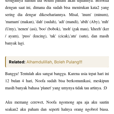
sebagainya namun dia belum paham akan tujuannya. Berbeda
dengan saat ini, dimana dia sudah bisa menirukan kata2 yang
sering dia dengar dikesehariannya. Misal, 'inum' (minum),
'mamam' (makan), 'dah' (sudah), 'adi' (mandi), 'abih' (Aby), 'mih'
(Umy), 'nenen' (asi), 'boo' (bobok), 'moh' (gak mau), 'kheeh' (ker
/ ayam), 'puss' (kucing), 'tak' (cicak),'atu' (satu), dan masih
banyak lagi.
Related:
Alhamdulillah, Boleh Pulang!!!
Bangga! Tentulah aku sangat bangga. Karena usia tepat hari ini
12 bulan 4 hari, Noofa sudah bisa berkomunikasi, meskipun
masih banyak bahasa 'planet' yang umynya tidak tau artinya. :D
Aku memang cerewet, Noofa ngomong apa aja aku sautin
seakan2 aku paham dan seperti halnya orang ngobrol biasa.