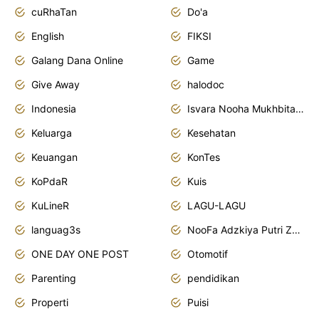
cuRhaTan
Do'a
English
FIKSI
Galang Dana Online
Game
Give Away
halodoc
Indonesia
Isvara Nooha Mukhbita Zain
Keluarga
Kesehatan
Keuangan
KonTes
KoPdaR
Kuis
KuLineR
LAGU-LAGU
languag3s
NooFa Adzkiya Putri Zain
ONE DAY ONE POST
Otomotif
Parenting
pendidikan
Properti
Puisi