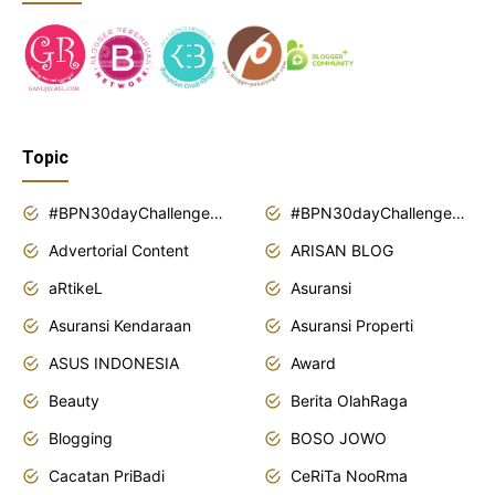
Topic
#BPN30dayChallenge2018
#BPN30dayChallenge2019
Advertorial Content
ARISAN BLOG
aRtikeL
Asuransi
Asuransi Kendaraan
Asuransi Properti
ASUS INDONESIA
Award
Beauty
Berita OlahRaga
Blogging
BOSO JOWO
Cacatan PriBadi
CeRiTa NooRma