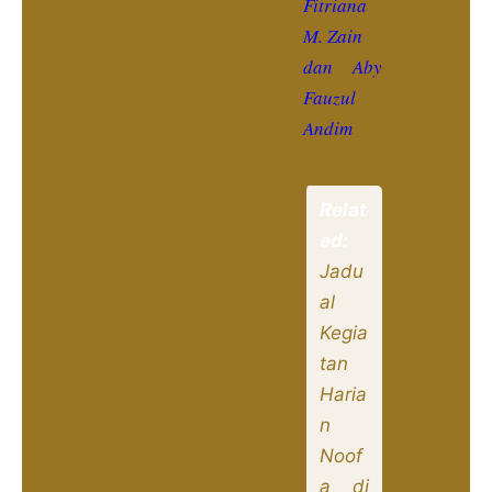
Fitriana
M. Zain
dan Aby
Fauzul
Andim
Relat
ed:
Jadu
al
Kegia
tan
Haria
n
Noof
a di