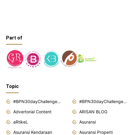
Part of
Topic
#BPN30dayChallenge2018
#BPN30dayChallenge2019
Advertorial Content
ARISAN BLOG
aRtikeL
Asuransi
Asuransi Kendaraan
Asuransi Properti