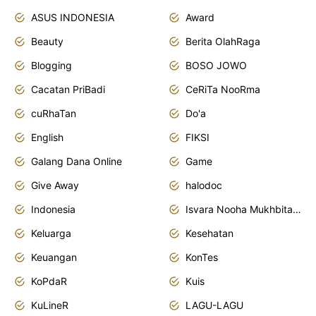
ASUS INDONESIA
Award
Beauty
Berita OlahRaga
Blogging
BOSO JOWO
Cacatan PriBadi
CeRiTa NooRma
cuRhaTan
Do'a
English
FIKSI
Galang Dana Online
Game
Give Away
halodoc
Indonesia
Isvara Nooha Mukhbita Zain
Keluarga
Kesehatan
Keuangan
KonTes
KoPdaR
Kuis
KuLineR
LAGU-LAGU