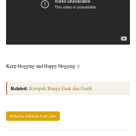
Keep blogging and Happy blogging :)
Related:
Kerupuk Bunga Enak dan Gurih
NooFa Adzkiya Putri Zain