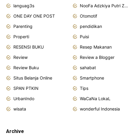
languag3s
NooFa Adzkiya Putri Zain
ONE DAY ONE POST
Otomotif
Parenting
pendidikan
Properti
Puisi
RESENSI BUKU
Resep Makanan
Review
Review a Blogger
Review Buku
sahabat
Situs Belanja Online
Smartphone
SPAN PTKIN
Tips
UrbanIndo
WaCaNa LokaL
wisata
wonderful Indonesia
Archive