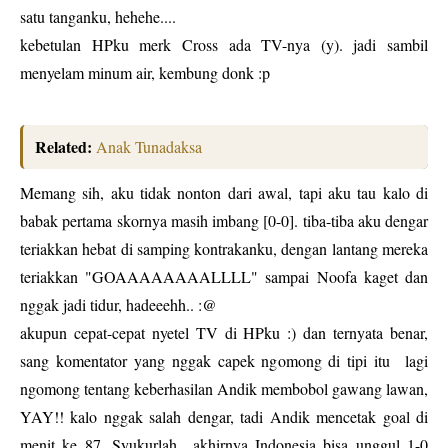
satu tanganku, hehehe....
kebetulan HPku merk Cross ada TV-nya (y). jadi sambil
menyelam minum air, kembung donk :p
Related:
Anak Tunadaksa
Memang sih, aku tidak nonton dari awal, tapi aku tau kalo di
babak pertama skornya masih imbang [0-0]. tiba-tiba aku dengar
teriakkan hebat di samping kontrakanku, dengan lantang mereka
teriakkan "GOAAAAAAAALLLL" sampai Noofa kaget dan
nggak jadi tidur, hadeeehh.. :@
akupun cepat-cepat nyetel TV di HPku :) dan ternyata benar,
sang komentator yang nggak capek ngomong di tipi itu lagi
ngomong tentang keberhasilan Andik membobol gawang lawan,
YAY!! kalo nggak salah dengar, tadi Andik mencetak goal di
menit ke 87. Syukurlah.. akhirnya Indonesia bisa unggul 1-0