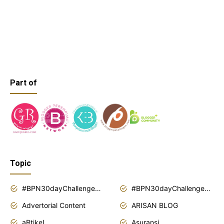
Part of
Topic
#BPN30dayChallenge2018
#BPN30dayChallenge2019
Advertorial Content
ARISAN BLOG
aRtikeL
Asuransi