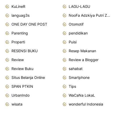
KuLineR
LAGU-LAGU
languag3s
NooFa Adzkiya Putri Zain
ONE DAY ONE POST
Otomotif
Parenting
pendidikan
Properti
Puisi
RESENSI BUKU
Resep Makanan
Review
Review a Blogger
Review Buku
sahabat
Situs Belanja Online
Smartphone
SPAN PTKIN
Tips
UrbanIndo
WaCaNa LokaL
wisata
wonderful Indonesia