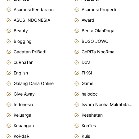
Asuransi Kendaraan
Asuransi Properti
ASUS INDONESIA
Award
Beauty
Berita OlahRaga
Blogging
BOSO JOWO
Cacatan PriBadi
CeRiTa NooRma
cuRhaTan
Do'a
English
FIKSI
Galang Dana Online
Game
Give Away
halodoc
Indonesia
Isvara Nooha Mukhbita Zain
Keluarga
Kesehatan
Keuangan
KonTes
KoPdaR
Kuis