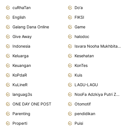
cuRhaTan
Do'a
English
FIKSI
Galang Dana Online
Game
Give Away
halodoc
Indonesia
Isvara Nooha Mukhbita Zain
Keluarga
Kesehatan
Keuangan
KonTes
KoPdaR
Kuis
KuLineR
LAGU-LAGU
languag3s
NooFa Adzkiya Putri Zain
ONE DAY ONE POST
Otomotif
Parenting
pendidikan
Properti
Puisi