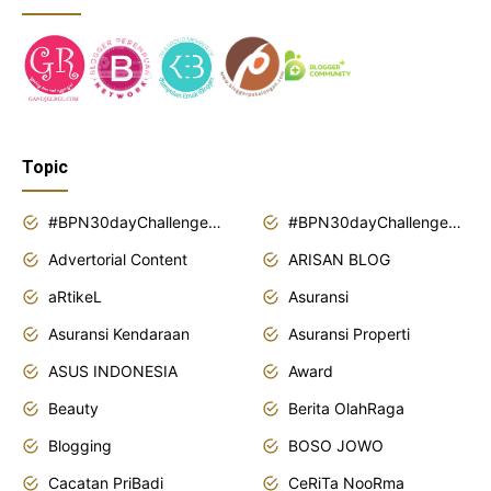
Topic
#BPN30dayChallenge2018
#BPN30dayChallenge2019
Advertorial Content
ARISAN BLOG
aRtikeL
Asuransi
Asuransi Kendaraan
Asuransi Properti
ASUS INDONESIA
Award
Beauty
Berita OlahRaga
Blogging
BOSO JOWO
Cacatan PriBadi
CeRiTa NooRma