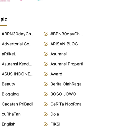
pic
#BPN30dayChallenge2018
#BPN30dayChallenge2019
Advertorial Content
ARISAN BLOG
aRtikeL
Asuransi
Asuransi Kendaraan
Asuransi Properti
ASUS INDONESIA
Award
Beauty
Berita OlahRaga
Blogging
BOSO JOWO
Cacatan PriBadi
CeRiTa NooRma
cuRhaTan
Do'a
English
FIKSI