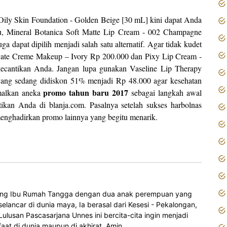
ily Skin Foundation - Golden Beige [30 mL] kini dapat Anda
tu, Mineral Botanica Soft Matte Lip Cream - 002 Champagne
a dapat dipilih menjadi salah satu alternatif. Agar tidak kudet
icate Creme Makeup – Ivory Rp 200.000 dan Pixy Lip Cream -
ecantikan Anda. Jangan lupa gunakan Vaseline Lip Therapy
yang sedang didiskon 51% menjadi Rp 48.000 agar kesehatan
promo tahun baru
2017
imalkan aneka
sebagai langkah awal
kan Anda di blanja.com. Pasalnya setelah sukses harbolnas
menghadirkan promo lainnya yang begitu menarik.
orang Ibu Rumah Tangga dengan dua anak perempuan yang
elancar di dunia maya, Ia berasal dari Kesesi - Pekalongan,
 Lulusan Pascasarjana Unnes ini bercita-cita ingin menjadi
at di dunia maupun di akhirat. Amin