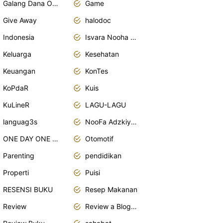
Galang Dana Online
Game
Give Away
halodoc
Indonesia
Isvara Nooha Mukhbita Zain
Keluarga
Kesehatan
Keuangan
KonTes
KoPdaR
Kuis
KuLineR
LAGU-LAGU
languag3s
NooFa Adzkiya Putri Zain
ONE DAY ONE POST
Otomotif
Parenting
pendidikan
Properti
Puisi
RESENSI BUKU
Resep Makanan
Review
Review a Blogger