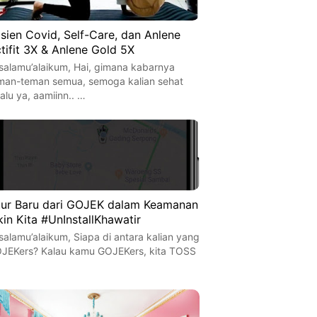
sien Covid, Self-Care, dan Anlene
tifit 3X & Anlene Gold 5X
salamu’alaikum, Hai, gimana kabarnya
man-teman semua, semoga kalian sehat
lalu ya, aamiinn.. …
tur Baru dari GOJEK dalam Keamanan
kin Kita #UnInstallKhawatir
salamu’alaikum, Siapa di antara kalian yang
JEKers? Kalau kamu GOJEKers, kita TOSS
…