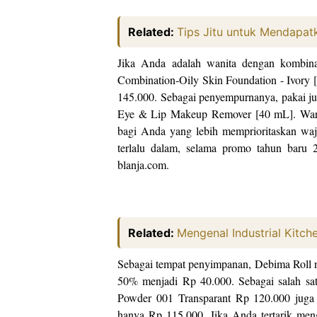
Related:
Tips Jitu untuk Mendapa
Jika Anda adalah wanita dengan kombina
Combination-Oily Skin Foundation - Ivory 
145.000. Sebagai penyempurnanya, pakai ju
Eye & Lip Makeup Remover [40 mL]. Ward
bagi Anda yang lebih memprioritaskan waj
terlalu dalam, selama promo tahun baru 
blanja.com.
Related:
Mengenal Industrial Kitc
Sebagai tempat penyimpanan, Debima Roll 
50% menjadi Rp 40.000. Sebagai salah sa
Powder 001 Transparant Rp 120.000 juga
hanya Rp 115.000. Jika Anda tertarik me