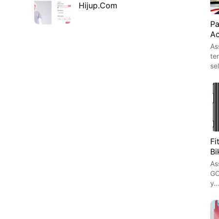
Hijup.Com
Pa
Ac
As
te
se
Fi
Bi
As
GO
y