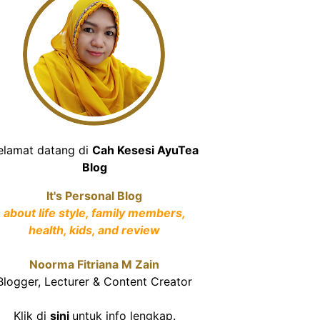
elamat datang di
Cah Kesesi AyuTea
Blog
It's Personal Blog
about life style, family members,
health, kids, and review
Noorma Fitriana M Zain
Blogger, Lecturer & Content Creator
Klik di
sini
untuk info lengkap.