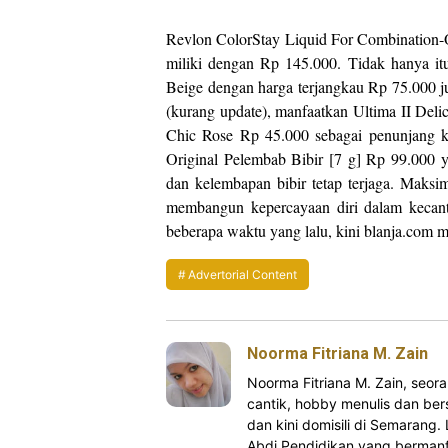
Revlon ColorStay Liquid For Combination-O
miliki dengan Rp 145.000. Tidak hanya i
Beige dengan harga terjangkau Rp 75.000 jug
(kurang update), manfaatkan Ultima II Del
Chic Rose Rp 45.000 sebagai penunjang k
Original Pelembab Bibir [7 g] Rp 99.000 
dan kelembapan bibir tetap terjaga. Maks
membangun kepercayaan diri dalam kecanti
beberapa waktu yang lalu, kini blanja.com 
Advertorial Content
Noorma Fitriana M. Zain
Noorma Fitriana M. Zain, se
cantik, hobby menulis dan bers
dan kini domisili di Semarang.
Abdi Pendidikan yang bermanfa