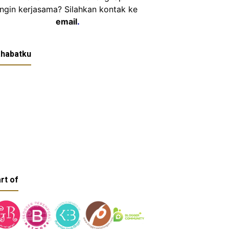
Ingin kerjasama? Silahkan kontak ke
email
.
habatku
rt of