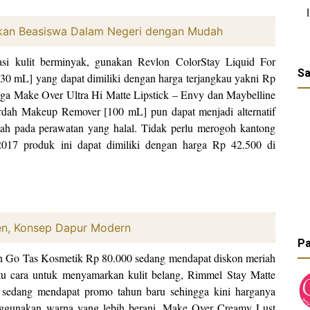
tkan Beasiswa Dalam Negeri dengan Mudah
si kulit berminyak, gunakan Revlon ColorStay Liquid For
Sa
[30 mL] yang dapat dimiliki dengan harga terjangkau yakni Rp
ga Make Over Ultra Hi Matte Lipstick – Envy dan Maybelline
ah Makeup Remover [100 mL] pun dapat menjadi alternatif
ah pada perawatan yang halal. Tidak perlu merogoh kantong
2017 produk ini dapat dimiliki dengan harga Rp 42.500 di
hen, Konsep Dapur Modern
Pa
n Go Tas Kosmetik Rp 80.000 sedang mendapat diskon meriah
tu cara untuk menyamarkan kulit belang, Rimmel Stay Matte
 sedang mendapat promo tahun baru sehingga kini harganya
nggunakan warna yang lebih berani, Make Over Creamy Lust