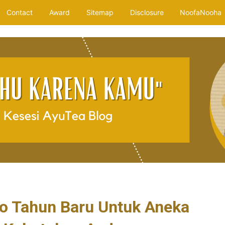
Contact
Award
Sitemap
Disclosure
NoofaNooha
o Tahun Baru Untuk Aneka