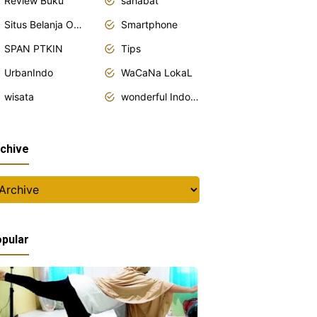
Review Buku
sahabat
Situs Belanja Online
Smartphone
SPAN PTKIN
Tips
UrbanIndo
WaCaNa LokaL
wisata
wonderful Indonesia
chive
pular