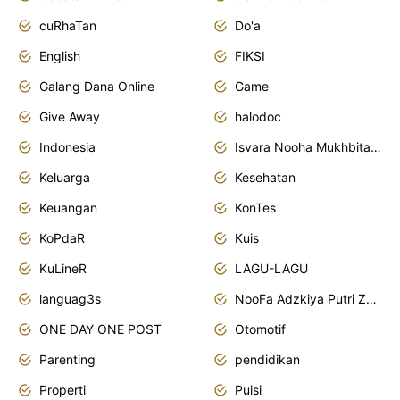
cuRhaTan
Do'a
English
FIKSI
Galang Dana Online
Game
Give Away
halodoc
Indonesia
Isvara Nooha Mukhbita Zain
Keluarga
Kesehatan
Keuangan
KonTes
KoPdaR
Kuis
KuLineR
LAGU-LAGU
languag3s
NooFa Adzkiya Putri Zain
ONE DAY ONE POST
Otomotif
Parenting
pendidikan
Properti
Puisi