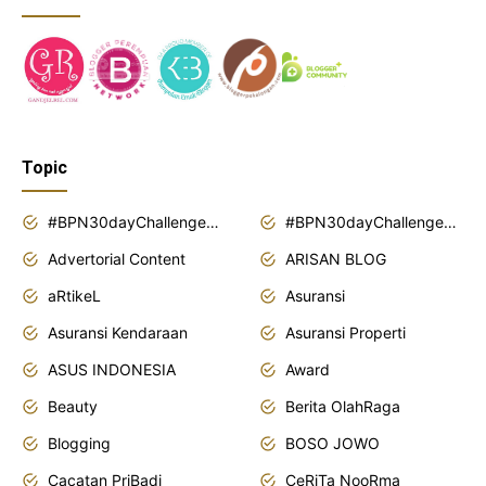
Topic
#BPN30dayChallenge2018
#BPN30dayChallenge2019
Advertorial Content
ARISAN BLOG
aRtikeL
Asuransi
Asuransi Kendaraan
Asuransi Properti
ASUS INDONESIA
Award
Beauty
Berita OlahRaga
Blogging
BOSO JOWO
Cacatan PriBadi
CeRiTa NooRma